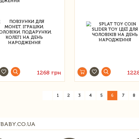
ОДЖЕННЯ
1268 грн
122
«
1
2
3
4
5
6
7
8
BABY.CO.UA