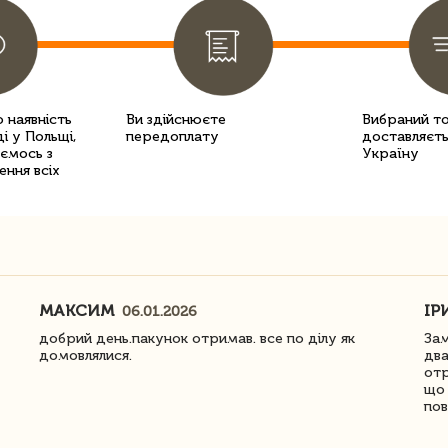
 наявність
Ви здійснюєте
Вибраний т
і у Польщі,
передоплату
доставляєть
уємось з
Україну
ення всіх
МАКСИМ
ІР
06.01.2026
добрий день.пакунок отримав. все по ділу як
Зам
домовлялися.
два
отр
що 
пов