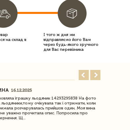
овар
І того ж дня ми
ся на склад в
відправляємо його Вам
через будь-якого зручного
для Вас перевізника
ИНА
ІРИНА БІ
16.12.2025
овляла іграшку льодяник 14293295838 На фото
Дякую за до
 льодяники,тому очікувала так і отримати, коли
незрячоі дів
имала розчарувалась прийшов один. Моя вина
Дуже задово
не уважно прочитала опис. Попросила про
ернення. Щ...