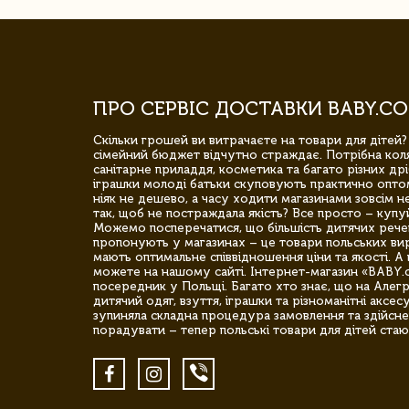
ПРО СЕРВІС ДОСТАВКИ BABY.CO
Скільки грошей ви витрачаєте на товари для дітей?
сімейний бюджет відчутно страждає. Потрібна коля
санітарне приладдя, косметика та багато різних дрі
іграшки молоді батьки скуповують практично опто
ніяк не дешево, а часу ходити магазинами зовсім не
так, щоб не постраждала якість? Все просто – купу
Можемо посперечатися, що більшість дитячих речей,
пропонують у магазинах – це товари польських вир
мають оптимальне співвідношення ціни та якості. А 
можете на нашому сайті. Інтернет-магазин «BABY.
посередник у Польщі. Багато хто знає, що на Але
дитячий одяг, взуття, іграшки та різноманітні аксес
зупиняла складна процедура замовлення та здійсне
порадувати – тепер польські товари для дітей стаю