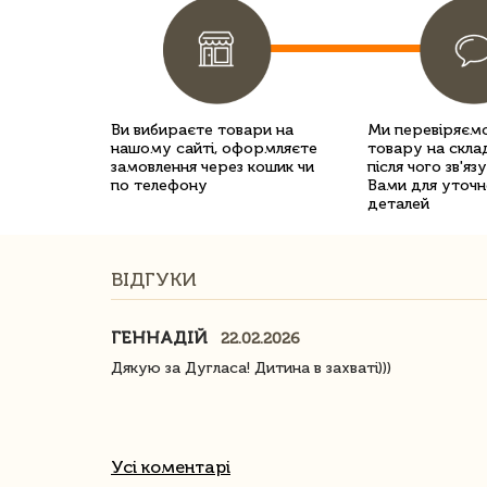
Ви вибираєте товари на
Ми перевіряємо
нашому сайті, оформляєте
товару на склад
замовлення через кошик чи
після чого зв'яз
по телефону
Вами для уточн
деталей
ВІДГУКИ
ГЕННАДІЙ
22.02.2026
ачество
Дякую за Дугласа! Дитина в захваті)))
Усі коментарі