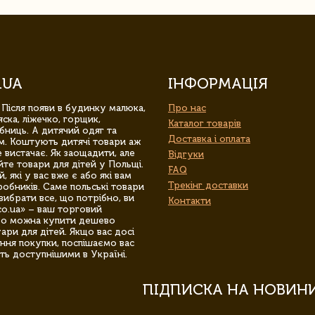
.UA
ІНФОРМАЦІЯ
 Після появи в будинку малюка,
Про нас
ска, ліжечко, горщик,
Каталог товарів
бниць. А дитячий одяг та
Доставка і оплата
м. Коштують дитячі товари аж
 вистачає. Як заощадити, але
Відгуки
йте товари для дітей у Польщі.
FAQ
 які у вас вже є або які вам
Трекінг доставки
обників. Саме польські товари
вибрати все, що потрібно, ви
Контакти
co.ua» – ваш торговий
гро можна купити дешево
уари для дітей. Якщо вас досі
ння покупки, поспішаємо вас
ть доступнішими в Україні.
ПІДПИСКА НА НОВИН