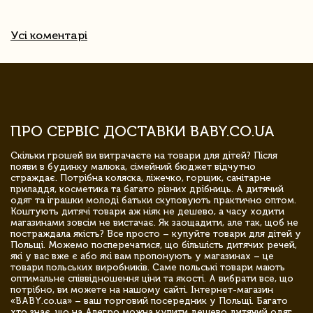
Усі коментарі
ПРО СЕРВІС ДОСТАВКИ BABY.CO.UA
Скільки грошей ви витрачаєте на товари для дітей? Після
появи в будинку малюка, сімейний бюджет відчутно
страждає. Потрібна коляска, ліжечко, горщик, санітарне
приладдя, косметика та багато різних дрібниць. А дитячий
одяг та іграшки молоді батьки скуповують практично оптом.
Коштують дитячі товари аж ніяк не дешево, а часу ходити
магазинами зовсім не вистачає. Як заощадити, але так, щоб не
постраждала якість? Все просто – купуйте товари для дітей у
Польщі. Можемо посперечатися, що більшість дитячих речей,
які у вас вже є або які вам пропонують у магазинах – це
товари польських виробників. Саме польські товари мають
оптимальне співвідношення ціни та якості. А вибрати все, що
потрібно, ви можете на нашому сайті. Інтернет-магазин
«BABY.co.ua» – ваш торговий посередник у Польщі. Багато
хто знає, що на Алегро можна купити дешево дитячий одяг,