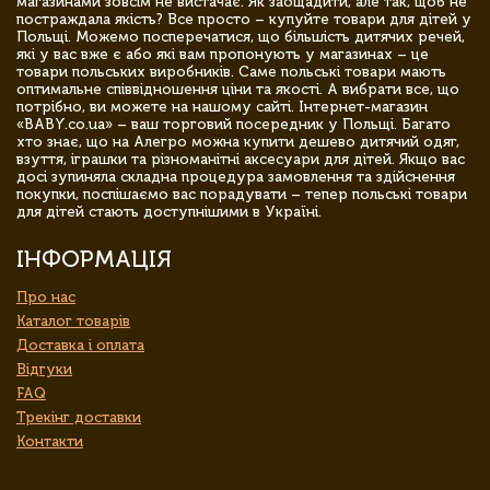
магазинами зовсім не вистачає. Як заощадити, але так, щоб не
постраждала якість? Все просто – купуйте товари для дітей у
Польщі. Можемо посперечатися, що більшість дитячих речей,
які у вас вже є або які вам пропонують у магазинах – це
товари польських виробників. Саме польські товари мають
оптимальне співвідношення ціни та якості. А вибрати все, що
потрібно, ви можете на нашому сайті. Інтернет-магазин
«BABY.co.ua» – ваш торговий посередник у Польщі. Багато
хто знає, що на Алегро можна купити дешево дитячий одяг,
взуття, іграшки та різноманітні аксесуари для дітей. Якщо вас
досі зупиняла складна процедура замовлення та здійснення
покупки, поспішаємо вас порадувати – тепер польські товари
для дітей стають доступнішими в Україні.
ІНФОРМАЦІЯ
Про нас
Каталог товарів
Доставка і оплата
Відгуки
FAQ
Трекінг доставки
Контакти