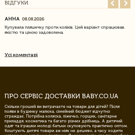
ВІДГУКИ
АННА
08.08.2026
Купувала пляшечку проти коліків. Цей варіант спрацював.
якістю та ціною задоволена.
Усі коментарі
ПРО СЕРВІС ДОСТАВКИ BABY.CO.UA
Скільки грошей ви витрачаєте на товари для дітей? Після
появи в будинку малюка, сімейний бюджет відчутно
страждає. Потрібна коляска, ліжечко, горщик, санітарне
приладдя, косметика та багато різних дрібниць. А дитячий
одяг та іграшки молоді батьки скуповують практично оптом.
Коштують дитячі товари аж ніяк не дешево, а часу ходити