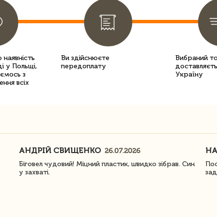
 наявність
Ви здійснюєте
Вибраний т
і у Польщі,
передоплату
доставляєть
уємось з
Україну
ення всіх
АНДРІЙ СВИЩЕНКО
Н
26.07.2026
Біговел чудовий! Міцний пластик, швидко зібрав. Син
Пос
у захваті.
зад