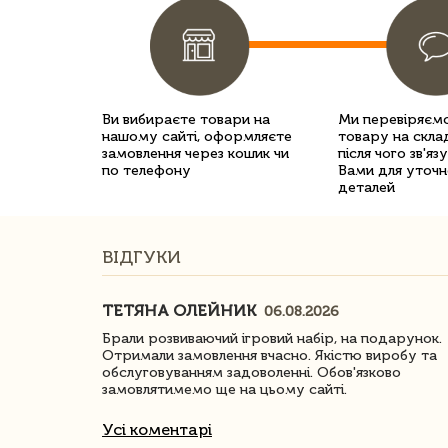
Ви вибираєте товари на
Ми перевіряємо
нашому сайті, оформляєте
товару на склад
замовлення через кошик чи
після чого зв'яз
по телефону
Вами для уточн
деталей
ВІДГУКИ
ТЕТЯНА ОЛЕЙНИК
06.08.2026
ачество
Брали розвиваючий ігровий набір, на подарунок.
Отримали замовлення вчасно. Якістю виробу та
обслуговуванням задоволенні. Обов'язково
замовлятимемо ще на цьому сайті.
Усі коментарі