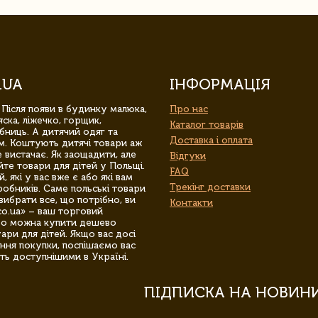
.UA
ІНФОРМАЦІЯ
 Після появи в будинку малюка,
Про нас
ска, ліжечко, горщик,
Каталог товарів
бниць. А дитячий одяг та
Доставка і оплата
м. Коштують дитячі товари аж
 вистачає. Як заощадити, але
Відгуки
йте товари для дітей у Польщі.
FAQ
 які у вас вже є або які вам
Трекінг доставки
обників. Саме польські товари
вибрати все, що потрібно, ви
Контакти
co.ua» – ваш торговий
гро можна купити дешево
уари для дітей. Якщо вас досі
ння покупки, поспішаємо вас
ть доступнішими в Україні.
ПІДПИСКА НА НОВИН