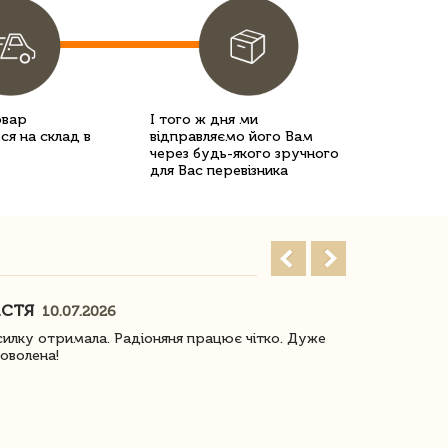
овар
І того ж дня ми
ся на склад в
відправляємо його Вам
через будь-якого зручного
для Вас перевізника
АСТЯ
ПОГОРЕЛО
10.07.2026
илку отримала. Радіоняня працює чітко. Дуже
Отримали віз
оволена!
Доставка з 
завжди була 