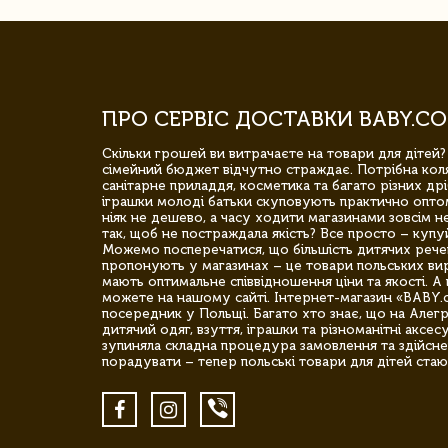
ПРО СЕРВІС ДОСТАВКИ BABY.CO
Скільки грошей ви витрачаєте на товари для дітей?
сімейний бюджет відчутно страждає. Потрібна коля
санітарне приладдя, косметика та багато різних дрі
іграшки молоді батьки скуповують практично опто
ніяк не дешево, а часу ходити магазинами зовсім не
так, щоб не постраждала якість? Все просто – купу
Можемо посперечатися, що більшість дитячих речей,
пропонують у магазинах – це товари польських вир
мають оптимальне співвідношення ціни та якості. А 
можете на нашому сайті. Інтернет-магазин «BABY.
посередник у Польщі. Багато хто знає, що на Але
дитячий одяг, взуття, іграшки та різноманітні аксес
зупиняла складна процедура замовлення та здійсне
порадувати – тепер польські товари для дітей стаю