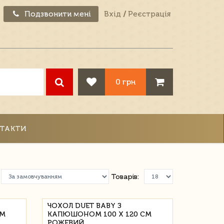
Подзвонити мені
Вхід
/
Реєстрація
0 грн
ТАКТИ
Товарів:
ЧОХОЛ DUET BABY З
СМ
КАПЮШОНОМ 100 Х 120 СМ
РОЖЕВИЙ