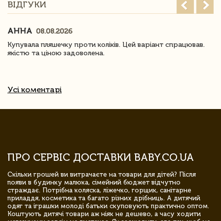
ВІДГУКИ
АННА
08.08.2026
Купувала пляшечку проти коліків. Цей варіант спрацював.
якістю та ціною задоволена.
Усі коментарі
ПРО СЕРВІС ДОСТАВКИ BABY.CO.UA
Скільки грошей ви витрачаєте на товари для дітей? Після
появи в будинку малюка, сімейний бюджет відчутно
страждає. Потрібна коляска, ліжечко, горщик, санітарне
приладдя, косметика та багато різних дрібниць. А дитячий
одяг та іграшки молоді батьки скуповують практично оптом.
Коштують дитячі товари аж ніяк не дешево, а часу ходити