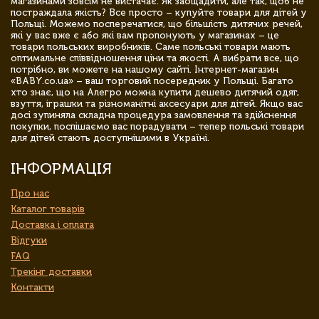
магазинами зовсім не вистачає. Як заощадити, але так, щоб не
постраждала якість? Все просто – купуйте товари для дітей у
Польщі. Можемо посперечатися, що більшість дитячих речей,
які у вас вже є або які вам пропонують у магазинах – це
товари польських виробників. Саме польські товари мають
оптимальне співвідношення ціни та якості. А вибрати все, що
потрібно, ви можете на нашому сайті. Інтернет-магазин
«BABY.co.ua» – ваш торговий посередник у Польщі. Багато
хто знає, що на Алегро можна купити дешево дитячий одяг,
взуття, іграшки та різноманітні аксесуари для дітей. Якщо вас
досі зупиняла складна процедура замовлення та здійснення
покупки, поспішаємо вас порадувати – тепер польські товари
для дітей стають доступнішими в Україні.
ІНФОРМАЦІЯ
Про нас
Каталог товарів
Доставка і оплата
Відгуки
FAQ
Трекінг доставки
Контакти