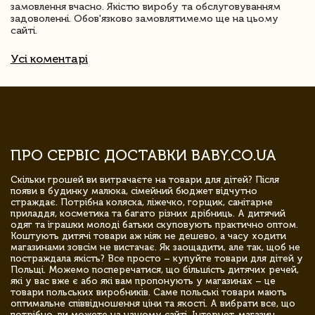
замовлення вчасно. Якістю виробу та обслуговуванням
задоволенні. Обов'язково замовлятимемо ще на цьому
сайті.
Усі коментарі
ПРО СЕРВІС ДОСТАВКИ BABY.CO.UA
Скільки грошей ви витрачаєте на товари для дітей? Після
появи в будинку малюка, сімейний бюджет відчутно
страждає. Потрібна коляска, ліжечко, горщик, санітарне
приладдя, косметика та багато різних дрібниць. А дитячий
одяг та іграшки молоді батьки скуповують практично оптом.
Коштують дитячі товари аж ніяк не дешево, а часу ходити
магазинами зовсім не вистачає. Як заощадити, але так, щоб не
постраждала якість? Все просто – купуйте товари для дітей у
Польщі. Можемо посперечатися, що більшість дитячих речей,
які у вас вже є або які вам пропонують у магазинах – це
товари польських виробників. Саме польські товари мають
оптимальне співвідношення ціни та якості. А вибрати все, що
потрібно, ви можете на нашому сайті. Інтернет-магазин