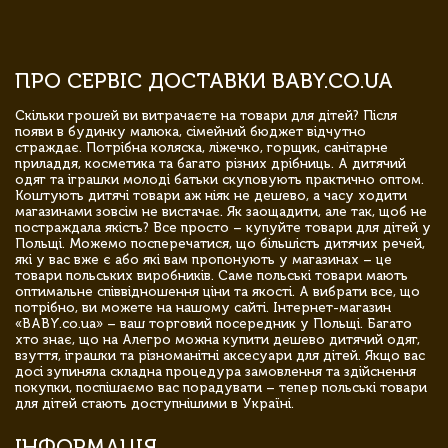
ПРО СЕРВІС ДОСТАВКИ BABY.CO.UA
Скільки грошей ви витрачаєте на товари для дітей? Після
появи в будинку малюка, сімейний бюджет відчутно
страждає. Потрібна коляска, ліжечко, горщик, санітарне
приладдя, косметика та багато різних дрібниць. А дитячий
одяг та іграшки молоді батьки скуповують практично оптом.
Коштують дитячі товари аж ніяк не дешево, а часу ходити
магазинами зовсім не вистачає. Як заощадити, але так, щоб не
постраждала якість? Все просто – купуйте товари для дітей у
Польщі. Можемо посперечатися, що більшість дитячих речей,
які у вас вже є або які вам пропонують у магазинах – це
товари польських виробників. Саме польські товари мають
оптимальне співвідношення ціни та якості. А вибрати все, що
потрібно, ви можете на нашому сайті. Інтернет-магазин
«BABY.co.ua» – ваш торговий посередник у Польщі. Багато
хто знає, що на Алегро можна купити дешево дитячий одяг,
взуття, іграшки та різноманітні аксесуари для дітей. Якщо вас
досі зупиняла складна процедура замовлення та здійснення
покупки, поспішаємо вас порадувати – тепер польські товари
для дітей стають доступнішими в Україні.
ІНФОРМАЦІЯ