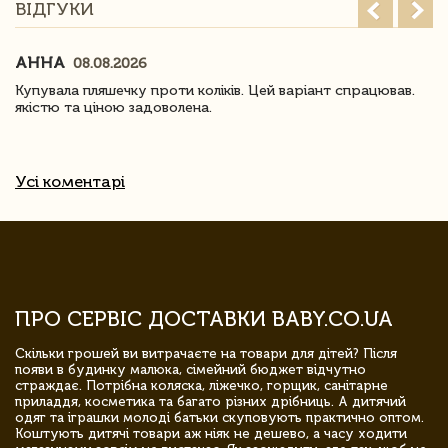
ВІДГУКИ
АННА
08.08.2026
Купувала пляшечку проти коліків. Цей варіант спрацював.
якістю та ціною задоволена.
Усі коментарі
ПРО СЕРВІС ДОСТАВКИ BABY.CO.UA
Скільки грошей ви витрачаєте на товари для дітей? Після
появи в будинку малюка, сімейний бюджет відчутно
страждає. Потрібна коляска, ліжечко, горщик, санітарне
приладдя, косметика та багато різних дрібниць. А дитячий
одяг та іграшки молоді батьки скуповують практично оптом.
Коштують дитячі товари аж ніяк не дешево, а часу ходити