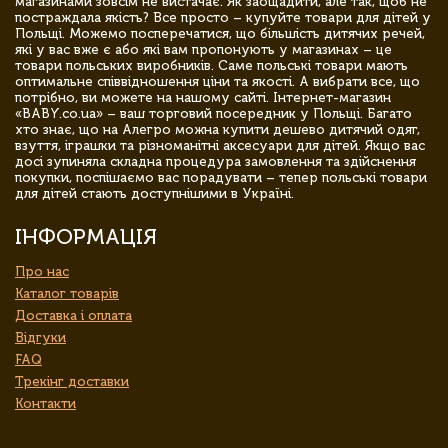
магазинами зовсім не вистачає. Як заощадити, але так, щоб не
постраждала якість? Все просто – купуйте товари для дітей у
Польщі. Можемо посперечатися, що більшість дитячих речей,
які у вас вже є або які вам пропонують у магазинах – це
товари польських виробників. Саме польські товари мають
оптимальне співвідношення ціни та якості. А вибрати все, що
потрібно, ви можете на нашому сайті. Інтернет-магазин
«BABY.co.ua» – ваш торговий посередник у Польщі. Багато
хто знає, що на Алегро можна купити дешево дитячий одяг,
взуття, іграшки та різноманітні аксесуари для дітей. Якщо вас
досі зупиняла складна процедура замовлення та здійснення
покупки, поспішаємо вас порадувати – тепер польські товари
для дітей стають доступнішими в Україні.
ІНФОРМАЦІЯ
Про нас
Каталог товарів
Доставка і оплата
Відгуки
FAQ
Трекінг доставки
Контакти