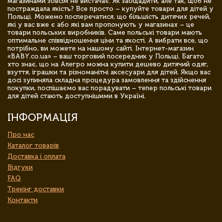
магазинами зовсім не вистачає. Як заощадити, але так, щоб не
постраждала якість? Все просто – купуйте товари для дітей у
Польщі. Можемо посперечатися, що більшість дитячих речей,
які у вас вже є або які вам пропонують у магазинах – це
товари польських виробників. Саме польські товари мають
оптимальне співвідношення ціни та якості. А вибрати все, що
потрібно, ви можете на нашому сайті. Інтернет-магазин
«BABY.co.ua» – ваш торговий посередник у Польщі. Багато
хто знає, що на Алегро можна купити дешево дитячий одяг,
взуття, іграшки та різноманітні аксесуари для дітей. Якщо вас
досі зупиняла складна процедура замовлення та здійснення
покупки, поспішаємо вас порадувати – тепер польські товари
для дітей стають доступнішими в Україні.
ІНФОРМАЦІЯ
Про нас
Каталог товарів
Доставка і оплата
Відгуки
FAQ
Трекінг доставки
Контакти