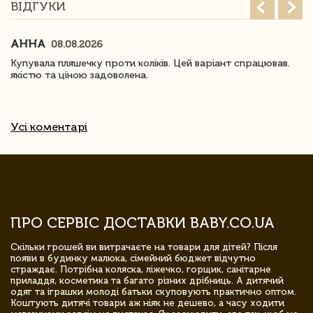
ВІДГУКИ
АННА
08.08.2026
Купувала пляшечку проти коліків. Цей варіант спрацював.
якістю та ціною задоволена.
Усі коментарі
ПРО СЕРВІС ДОСТАВКИ BABY.CO.UA
Скільки грошей ви витрачаєте на товари для дітей? Після
появи в будинку малюка, сімейний бюджет відчутно
страждає. Потрібна коляска, ліжечко, горщик, санітарне
приладдя, косметика та багато різних дрібниць. А дитячий
одяг та іграшки молоді батьки скуповують практично оптом.
Коштують дитячі товари аж ніяк не дешево, а часу ходити