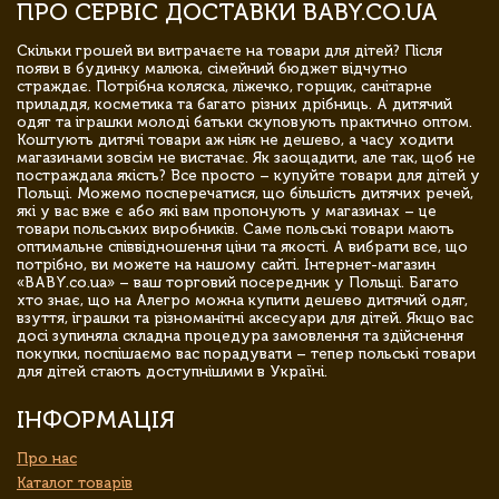
ПРО СЕРВІС ДОСТАВКИ BABY.CO.UA
Скільки грошей ви витрачаєте на товари для дітей? Після
появи в будинку малюка, сімейний бюджет відчутно
страждає. Потрібна коляска, ліжечко, горщик, санітарне
приладдя, косметика та багато різних дрібниць. А дитячий
одяг та іграшки молоді батьки скуповують практично оптом.
Коштують дитячі товари аж ніяк не дешево, а часу ходити
магазинами зовсім не вистачає. Як заощадити, але так, щоб не
постраждала якість? Все просто – купуйте товари для дітей у
Польщі. Можемо посперечатися, що більшість дитячих речей,
які у вас вже є або які вам пропонують у магазинах – це
товари польських виробників. Саме польські товари мають
оптимальне співвідношення ціни та якості. А вибрати все, що
потрібно, ви можете на нашому сайті. Інтернет-магазин
«BABY.co.ua» – ваш торговий посередник у Польщі. Багато
хто знає, що на Алегро можна купити дешево дитячий одяг,
взуття, іграшки та різноманітні аксесуари для дітей. Якщо вас
досі зупиняла складна процедура замовлення та здійснення
покупки, поспішаємо вас порадувати – тепер польські товари
для дітей стають доступнішими в Україні.
ІНФОРМАЦІЯ
Про нас
Каталог товарів