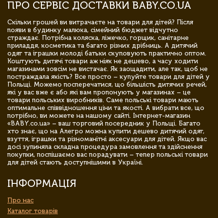
ПРО СЕРВІС ДОСТАВКИ BABY.CO.UA
Скільки грошей ви витрачаєте на товари для дітей? Після
появи в будинку малюка, сімейний бюджет відчутно
страждає. Потрібна коляска, ліжечко, горщик, санітарне
приладдя, косметика та багато різних дрібниць. А дитячий
одяг та іграшки молоді батьки скуповують практично оптом.
Коштують дитячі товари аж ніяк не дешево, а часу ходити
магазинами зовсім не вистачає. Як заощадити, але так, щоб не
постраждала якість? Все просто – купуйте товари для дітей у
Польщі. Можемо посперечатися, що більшість дитячих речей,
які у вас вже є або які вам пропонують у магазинах – це
товари польських виробників. Саме польські товари мають
оптимальне співвідношення ціни та якості. А вибрати все, що
потрібно, ви можете на нашому сайті. Інтернет-магазин
«BABY.co.ua» – ваш торговий посередник у Польщі. Багато
хто знає, що на Алегро можна купити дешево дитячий одяг,
взуття, іграшки та різноманітні аксесуари для дітей. Якщо вас
досі зупиняла складна процедура замовлення та здійснення
покупки, поспішаємо вас порадувати – тепер польські товари
для дітей стають доступнішими в Україні.
ІНФОРМАЦІЯ
Про нас
Каталог товарів