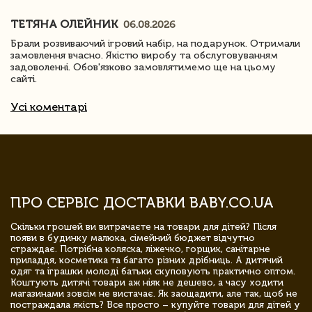
ТЕТЯНА ОЛЕЙНИК
06.08.2026
Брали розвиваючий ігровий набір, на подарунок. Отримали
замовлення вчасно. Якістю виробу та обслуговуванням
задоволенні. Обов'язково замовлятимемо ще на цьому
сайті.
Усі коментарі
ПРО СЕРВІС ДОСТАВКИ BABY.CO.UA
Скільки грошей ви витрачаєте на товари для дітей? Після
появи в будинку малюка, сімейний бюджет відчутно
страждає. Потрібна коляска, ліжечко, горщик, санітарне
приладдя, косметика та багато різних дрібниць. А дитячий
одяг та іграшки молоді батьки скуповують практично оптом.
Коштують дитячі товари аж ніяк не дешево, а часу ходити
магазинами зовсім не вистачає. Як заощадити, але так, щоб не
постраждала якість? Все просто – купуйте товари для дітей у