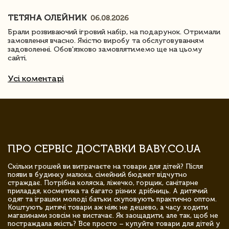
ТЕТЯНА ОЛЕЙНИК
06.08.2026
Брали розвиваючий ігровий набір, на подарунок. Отримали
замовлення вчасно. Якістю виробу та обслуговуванням
задоволенні. Обов'язково замовлятимемо ще на цьому
сайті.
Усі коментарі
ПРО СЕРВІС ДОСТАВКИ BABY.CO.UA
Скільки грошей ви витрачаєте на товари для дітей? Після
появи в будинку малюка, сімейний бюджет відчутно
страждає. Потрібна коляска, ліжечко, горщик, санітарне
приладдя, косметика та багато різних дрібниць. А дитячий
одяг та іграшки молоді батьки скуповують практично оптом.
Коштують дитячі товари аж ніяк не дешево, а часу ходити
магазинами зовсім не вистачає. Як заощадити, але так, щоб не
постраждала якість? Все просто – купуйте товари для дітей у