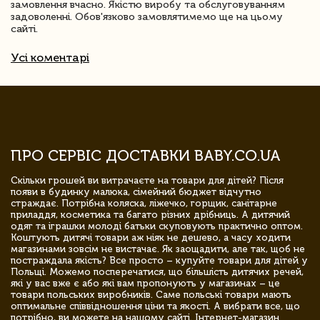
замовлення вчасно. Якістю виробу та обслуговуванням
задоволенні. Обов'язково замовлятимемо ще на цьому
сайті.
Усі коментарі
ПРО СЕРВІС ДОСТАВКИ BABY.CO.UA
Скільки грошей ви витрачаєте на товари для дітей? Після
появи в будинку малюка, сімейний бюджет відчутно
страждає. Потрібна коляска, ліжечко, горщик, санітарне
приладдя, косметика та багато різних дрібниць. А дитячий
одяг та іграшки молоді батьки скуповують практично оптом.
Коштують дитячі товари аж ніяк не дешево, а часу ходити
магазинами зовсім не вистачає. Як заощадити, але так, щоб не
постраждала якість? Все просто – купуйте товари для дітей у
Польщі. Можемо посперечатися, що більшість дитячих речей,
які у вас вже є або які вам пропонують у магазинах – це
товари польських виробників. Саме польські товари мають
оптимальне співвідношення ціни та якості. А вибрати все, що
потрібно, ви можете на нашому сайті. Інтернет-магазин