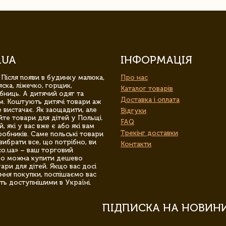
.UA
ІНФОРМАЦІЯ
 Після появи в будинку малюка,
Про нас
ска, ліжечко, горщик,
Каталог товарів
бниць. А дитячий одяг та
Доставка і оплата
м. Коштують дитячі товари аж
 вистачає. Як заощадити, але
Відгуки
йте товари для дітей у Польщі.
FAQ
 які у вас вже є або які вам
Трекінг доставки
обників. Саме польські товари
вибрати все, що потрібно, ви
Контакти
co.ua» – ваш торговий
гро можна купити дешево
уари для дітей. Якщо вас досі
ння покупки, поспішаємо вас
ть доступнішими в Україні.
ПІДПИСКА НА НОВИН