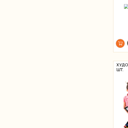
ХУДО
ШТ.