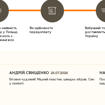
 наявність
Ви здійснюєте
Вибраний т
і у Польщі,
передоплату
доставляєть
уємось з
Україну
ення всіх
АНДРІЙ СВИЩЕНКО
Н
26.07.2026
Біговел чудовий! Міцний пластик, швидко зібрав. Син
Пос
у захваті.
зад