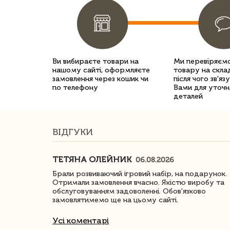
Ви вибираєте товари на
Ми перевіряємо
нашому сайті, оформляєте
товару на склад
замовлення через кошик чи
після чого зв'яз
по телефону
Вами для уточн
деталей
ВІДГУКИ
ТЕТЯНА ОЛЕЙНИК
06.08.2026
ачество
Брали розвиваючий ігровий набір, на подарунок.
Отримали замовлення вчасно. Якістю виробу та
обслуговуванням задоволенні. Обов'язково
замовлятимемо ще на цьому сайті.
Усі коментарі