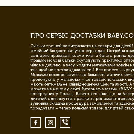
ПРО СЕРВІС ДОСТАВКИ BABY.CO
Скільки грошей ви витрачаєте на товари для дітей?
сімейний бюджет відчутно страждає. Потрібна коля
санітарне приладдя, косметика та багато різних дрі
іграшки молоді батьки скуповують практично опто
ніяк не дешево, а часу ходити магазинами зовсім не
так, щоб не постраждала якість? Все просто – купу
Можемо посперечатися, що більшість дитячих речей,
пропонують у магазинах – це товари польських вир
мають оптимальне співвідношення ціни та якості. А 
можете на нашому сайті. Інтернет-магазин «BABY.
посередник у Польщі. Багато хто знає, що на Але
дитячий одяг, взуття, іграшки та різноманітні аксес
зупиняла складна процедура замовлення та здійсне
порадувати – тепер польські товари для дітей стаю