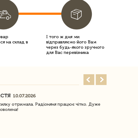
овар
І того ж дня ми
ся на склад в
відправляємо його Вам
через будь-якого зручного
для Вас перевізника
АСТЯ
ПОГОРЕЛО
10.07.2026
илку отримала. Радіоняня працює чітко. Дуже
Отримали віз
оволена!
Доставка з 
завжди була 