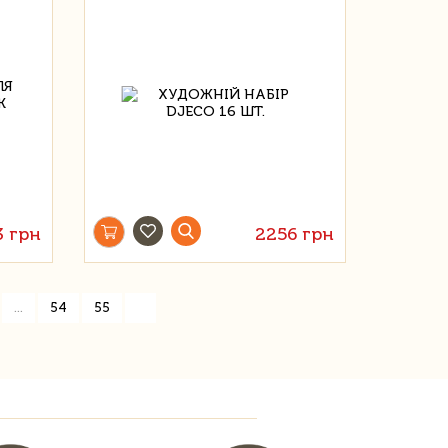
3 грн
2256 грн
»
...
54
55