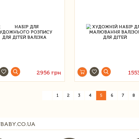
2956 грн
155
«
1
2
3
4
5
6
7
8
BABY.CO.UA