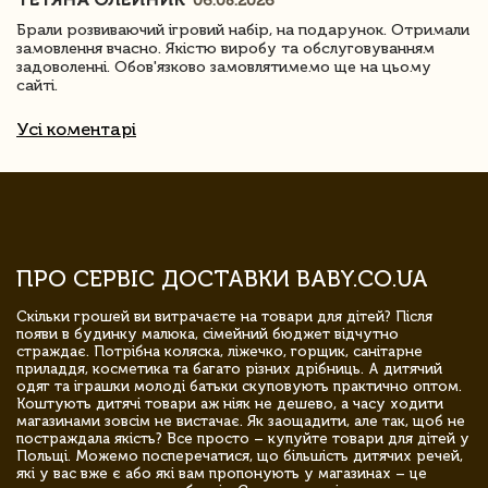
06.08.2026
Брали розвиваючий ігровий набір, на подарунок. Отримали
замовлення вчасно. Якістю виробу та обслуговуванням
задоволенні. Обов'язково замовлятимемо ще на цьому
сайті.
Усі коментарі
ПРО СЕРВІС ДОСТАВКИ BABY.CO.UA
Скільки грошей ви витрачаєте на товари для дітей? Після
появи в будинку малюка, сімейний бюджет відчутно
страждає. Потрібна коляска, ліжечко, горщик, санітарне
приладдя, косметика та багато різних дрібниць. А дитячий
одяг та іграшки молоді батьки скуповують практично оптом.
Коштують дитячі товари аж ніяк не дешево, а часу ходити
магазинами зовсім не вистачає. Як заощадити, але так, щоб не
постраждала якість? Все просто – купуйте товари для дітей у
Польщі. Можемо посперечатися, що більшість дитячих речей,
які у вас вже є або які вам пропонують у магазинах – це