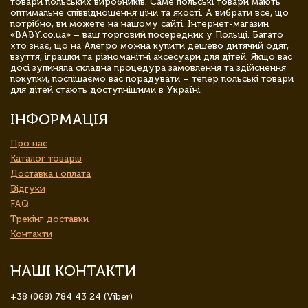
товари польських виробників. Саме польські товари мають
оптимальне співвідношення ціни та якості. А вибрати все, що
потрібно, ви можете на нашому сайті. Інтернет-магазин
«BABY.co.ua» – ваш торговий посередник у Польщі. Багато
хто знає, що на Алегро можна купити дешево дитячий одяг,
взуття, іграшки та різноманітні аксесуари для дітей. Якщо вас
досі зупиняла складна процедура замовлення та здійснення
покупки, поспішаємо вас порадувати – тепер польські товари
для дітей стають доступнішими в Україні.
ІНФОРМАЦІЯ
Про нас
Каталог товарів
Доставка і оплата
Відгуки
FAQ
Трекінг доставки
Контакти
НАШІ КОНТАКТИ
+38 (068) 784 43 24 (Viber)