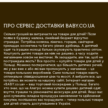
ПРО СЕРВІС ДОСТАВКИ BABY.CO.UA
Скільки грошей ви витрачаєте на товари для дітей? Після
появи в будинку малюка, сімейний бюджет відчутно
страждає. Потрібна коляска, ліжечко, горщик, санітарне
приладдя, косметика та багато різних дрібниць. А дитячий
одяг та іграшки молоді батьки скуповують практично оптом.
Коштують дитячі товари аж ніяк не дешево, а часу ходити
магазинами зовсім не вистачає. Як заощадити, але так, щоб не
постраждала якість? Все просто – купуйте товари для дітей у
Польщі. Можемо посперечатися, що більшість дитячих речей,
які у вас вже є або які вам пропонують у магазинах – це
товари польських виробників. Саме польські товари мають
оптимальне співвідношення ціни та якості. А вибрати все, що
потрібно, ви можете на нашому сайті. Інтернет-магазин
«BABY.co.ua» – ваш торговий посередник у Польщі. Багато
хто знає, що на Алегро можна купити дешево дитячий одяг,
взуття, іграшки та різноманітні аксесуари для дітей. Якщо вас
досі зупиняла складна процедура замовлення та здійснення
покупки, поспішаємо вас порадувати – тепер польські товари
для дітей стають доступнішими в Україні.