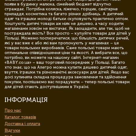
появи в будинку малюка, сімейний бюджет відчутно
страждає. Потрібна коляска, ліжечко, горщик, санітарне
приладдя, косметика та багато різних дрібниць. А дитячий
одяг та іграшки молоді батьки скуповують практично оптом.
Коштують дитячі товари аж ніяк не дешево, а часу ходити
магазинами зовсім не вистачає. Як заощадити, але так, щоб не
постраждала якість? Все просто – купуйте товари для дітей у
Польщі. Можемо посперечатися, що більшість дитячих речей,
які у вас вже є або які вам пропонують у магазинах – це
товари польських виробників. Саме польські товари мають
оптимальне співвідношення ціни та якості. А вибрати все, що
потрібно, ви можете на нашому сайті. Інтернет-магазин
«BABY.co.ua» – ваш торговий посередник у Польщі. Багато
хто знає, що на Алегро можна купити дешево дитячий одяг,
взуття, іграшки та різноманітні аксесуари для дітей. Якщо вас
досі зупиняла складна процедура замовлення та здійснення
покупки, поспішаємо вас порадувати – тепер польські товари
для дітей стають доступнішими в Україні.
ІНФОРМАЦІЯ
Про нас
Каталог товарів
Доставка і оплата
Відгуки