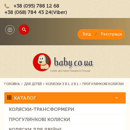
+38 (095) 788 12 68
+38 (068) 784 43 24(Viber)
;
Toggle
navigation
Вхід
/
Реєстрація
ГОЛОВНА
ДЛЯ ДІТЕЙ
КОЛЯСКИ 3 В 1, 2 В 1
ПРОГУЛЯНКОВІ КОЛЯСКИ
КАТАЛОГ
КОЛЯСКИ-ТРАНСФОРМЕРИ
ПРОГУЛЯНКОВІ КОЛЯСКИ
КОЛЯСКИ ДЛЯ ДВІЙНІ