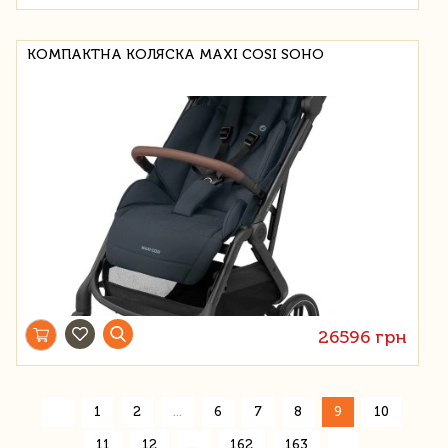
КОМПАКТНА КОЛЯСКА MAXI COSI SOHO
26596 грн
«
1
2
...
6
7
8
9
10
»
11
12
...
162
163