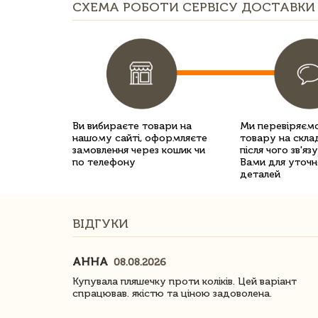
СХЕМА РОБОТИ СЕРВІСУ ДОСТАВКИ 
Ви вибираєте товари на
Ми перевіряємо
нашому сайті, оформляєте
товару на склад
замовлення через кошик чи
після чого зв'яз
по телефону
Вами для уточн
деталей
ВІДГУКИ
АННА
08.08.2026
ачество
Купувала пляшечку проти коліків. Цей варіант
спрацював. якістю та ціною задоволена.