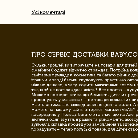
Усі коментарі
ПРО СЕРВІС ДОСТАВКИ BABY.CO
Скільки грошей ви витрачаєте на товари для дітей?
сімейний бюджет відчутно страждає. Потрібна коля
санітарне приладдя, косметика та багато різних дрі
іграшки молоді батьки скуповують практично опто
ніяк не дешево, а часу ходити магазинами зовсім не
так, щоб не постраждала якість? Все просто – купу
Можемо посперечатися, що більшість дитячих речей,
пропонують у магазинах – це товари польських вир
мають оптимальне співвідношення ціни та якості. А 
можете на нашому сайті. Інтернет-магазин «BABY.
посередник у Польщі. Багато хто знає, що на Але
дитячий одяг, взуття, іграшки та різноманітні аксес
зупиняла складна процедура замовлення та здійсне
порадувати – тепер польські товари для дітей стаю