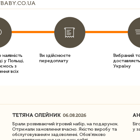
BABY.CO.UA
 наявність
Ви здійснюєте
Вибраний т
і у Польщі,
передоплату
доставляєть
уємось з
Україну
ення всіх
ТЕТЯНА ОЛЕЙНИК
АН
06.08.2026
Брали розвиваючий ігровий набір, на подарунок.
Біг
Отримали замовлення вчасно. Якістю виробу та
у з
обслуговуванням задоволенні. Обов'язково
замовлятимемо ще на цьому сайті.