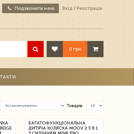
Подзвонити мені
Вхід
/
Реєстрація
0 грн
ТАКТИ
Товарів:
ANKA
БАГАТОФУНКЦІОНАЛЬНА
BEIGE
ДИТЯЧА КОЛЯСКА MOOV 2 3 В 1
И
З СИДІННЯМ MINK PRO