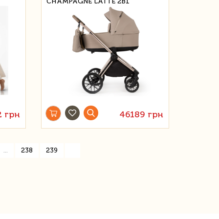
CHAMPAGNE LATTE 2В1
 грн
46189 грн
»
...
238
239