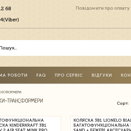
12 68
Повідомити про оплату
4(Viber)
МА РОБОТИ
FAQ
ПРО СЕРВІС
ВІДГУКИ
КОН
АНСФОРМЕРИ
КИ-ТРАНСФОРМЕРИ
Сорт:
ТОФУНКЦІОНАЛЬНА
КОЛЯСКА 3В1 LIONELO BI
СКА KINDERKRAFT 3В1
БАГАТОФУНКЦІОНАЛЬНА 
 2 AIR SEAT MINK PRO
SAND + БЕЖЕВІ АКСЕСУАР