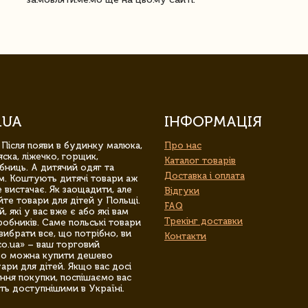
.UA
ІНФОРМАЦІЯ
 Після появи в будинку малюка,
Про нас
ска, ліжечко, горщик,
Каталог товарів
бниць. А дитячий одяг та
Доставка і оплата
м. Коштують дитячі товари аж
 вистачає. Як заощадити, але
Відгуки
йте товари для дітей у Польщі.
FAQ
 які у вас вже є або які вам
Трекінг доставки
обників. Саме польські товари
вибрати все, що потрібно, ви
Контакти
co.ua» – ваш торговий
гро можна купити дешево
уари для дітей. Якщо вас досі
ння покупки, поспішаємо вас
ть доступнішими в Україні.