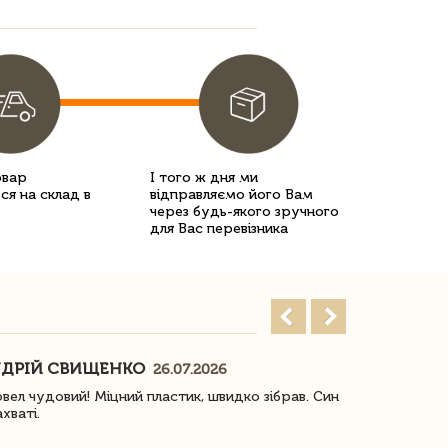
овар
І того ж дня ми
ся на склад в
відправляємо його Вам
через будь-якого зручного
для Вас перевізника
ДРІЙ СВИЩЕНКО
НАСТЯ
26.07.2026
18
овел чудовий! Міцний пластик, швидко зібрав. Син
Посилку отр
ахваті.
задоволена!