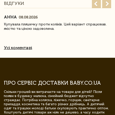
ВІДГУКИ
АННА
08.08.2026
Купувала пляшечку проти коліків. Цей варіант спрацював.
якістю та ціною задоволена.
Усі коментарі
ПРО СЕРВІС ДОСТАВКИ BABY.CO.UA
Скільки грошей ви витрачаєте на товари для дітей? Після
появи в будинку малюка, сімейний бюджет відчутно
страждає. Потрібна коляска, ліжечко, горщик, санітарне
приладдя, косметика та багато різних дрібниць. А дитячий
одяг та іграшки молоді батьки скуповують практично оптом.
Коштують дитячі товари аж ніяк не дешево, а часу ходити