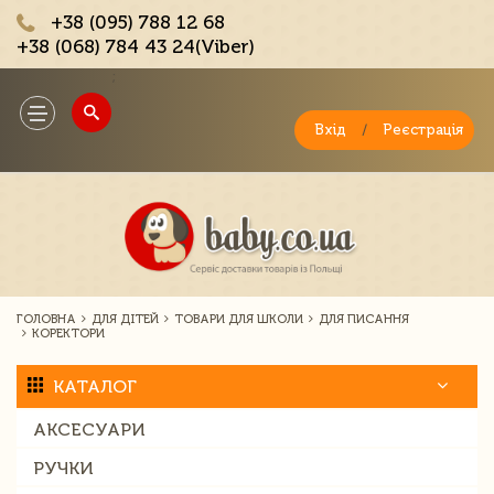
+38 (095) 788 12 68
+38 (068) 784 43 24(Viber)
;
Toggle
navigation
Вхід
/
Реєстрація
ГОЛОВНА
ДЛЯ ДІТЕЙ
ТОВАРИ ДЛЯ ШКОЛИ
ДЛЯ ПИСАННЯ
КОРЕКТОРИ
КАТАЛОГ
АКСЕСУАРИ
РУЧКИ