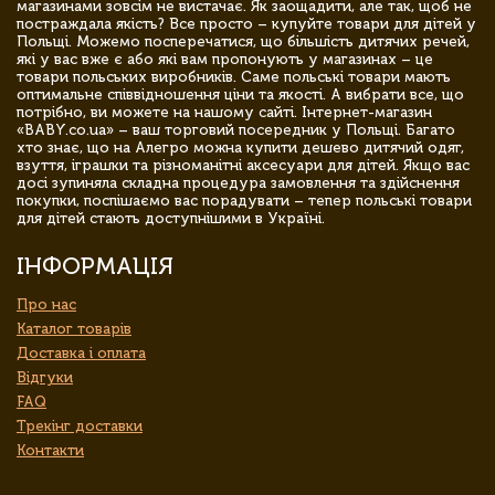
магазинами зовсім не вистачає. Як заощадити, але так, щоб не
постраждала якість? Все просто – купуйте товари для дітей у
Польщі. Можемо посперечатися, що більшість дитячих речей,
які у вас вже є або які вам пропонують у магазинах – це
товари польських виробників. Саме польські товари мають
оптимальне співвідношення ціни та якості. А вибрати все, що
потрібно, ви можете на нашому сайті. Інтернет-магазин
«BABY.co.ua» – ваш торговий посередник у Польщі. Багато
хто знає, що на Алегро можна купити дешево дитячий одяг,
взуття, іграшки та різноманітні аксесуари для дітей. Якщо вас
досі зупиняла складна процедура замовлення та здійснення
покупки, поспішаємо вас порадувати – тепер польські товари
для дітей стають доступнішими в Україні.
ІНФОРМАЦІЯ
Про нас
Каталог товарів
Доставка і оплата
Відгуки
FAQ
Трекінг доставки
Контакти