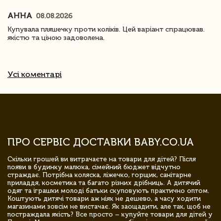
АННА
08.08.2026
Купувала пляшечку проти коліків. Цей варіант спрацював.
якістю та ціною задоволена.
Усі коментарі
ПРО СЕРВІС ДОСТАВКИ BABY.CO.UA
Скільки грошей ви витрачаєте на товари для дітей? Після
появи в будинку малюка, сімейний бюджет відчутно
страждає. Потрібна коляска, ліжечко, горщик, санітарне
приладдя, косметика та багато різних дрібниць. А дитячий
одяг та іграшки молоді батьки скуповують практично оптом.
Коштують дитячі товари аж ніяк не дешево, а часу ходити
магазинами зовсім не вистачає. Як заощадити, але так, щоб не
постраждала якість? Все просто – купуйте товари для дітей у