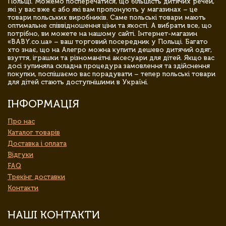
Польщі. Можемо посперечатися, що більшість дитячих речей,
які у вас вже є або які вам пропонують у магазинах – це
товари польських виробників. Саме польські товари мають
оптимальне співвідношення ціни та якості. А вибрати все, що
потрібно, ви можете на нашому сайті. Інтернет-магазин
«BABY.co.ua» – ваш торговий посередник у Польщі. Багато
хто знає, що на Алегро можна купити дешево дитячий одяг,
взуття, іграшки та різноманітні аксесуари для дітей. Якщо вас
досі зупиняла складна процедура замовлення та здійснення
покупки, поспішаємо вас порадувати – тепер польські товари
для дітей стають доступнішими в Україні.
ІНФОРМАЦІЯ
Про нас
Каталог товарів
Доставка і оплата
Відгуки
FAQ
Трекінг доставки
Контакти
НАШІ КОНТАКТИ