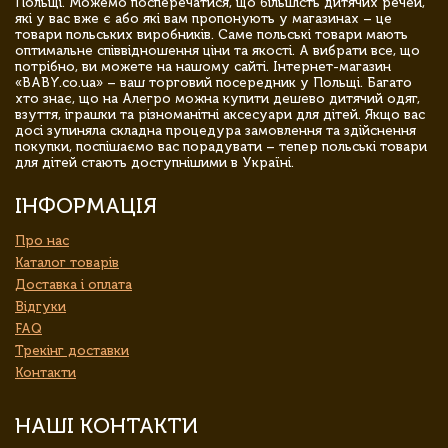
Польщі. Можемо посперечатися, що більшість дитячих речей,
які у вас вже є або які вам пропонують у магазинах – це
товари польських виробників. Саме польські товари мають
оптимальне співвідношення ціни та якості. А вибрати все, що
потрібно, ви можете на нашому сайті. Інтернет-магазин
«BABY.co.ua» – ваш торговий посередник у Польщі. Багато
хто знає, що на Алегро можна купити дешево дитячий одяг,
взуття, іграшки та різноманітні аксесуари для дітей. Якщо вас
досі зупиняла складна процедура замовлення та здійснення
покупки, поспішаємо вас порадувати – тепер польські товари
для дітей стають доступнішими в Україні.
ІНФОРМАЦІЯ
Про нас
Каталог товарів
Доставка і оплата
Відгуки
FAQ
Трекінг доставки
Контакти
НАШІ КОНТАКТИ