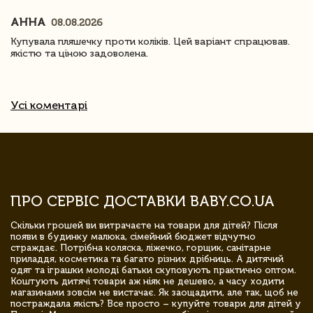
АННА
08.08.2026
Купувала пляшечку проти коліків. Цей варіант спрацював.
якістю та ціною задоволена.
Усі коментарі
ПРО СЕРВІС ДОСТАВКИ BABY.CO.UA
Скільки грошей ви витрачаєте на товари для дітей? Після
появи в будинку малюка, сімейний бюджет відчутно
страждає. Потрібна коляска, ліжечко, горщик, санітарне
приладдя, косметика та багато різних дрібниць. А дитячий
одяг та іграшки молоді батьки скуповують практично оптом.
Коштують дитячі товари аж ніяк не дешево, а часу ходити
магазинами зовсім не вистачає. Як заощадити, але так, щоб не
постраждала якість? Все просто – купуйте товари для дітей у