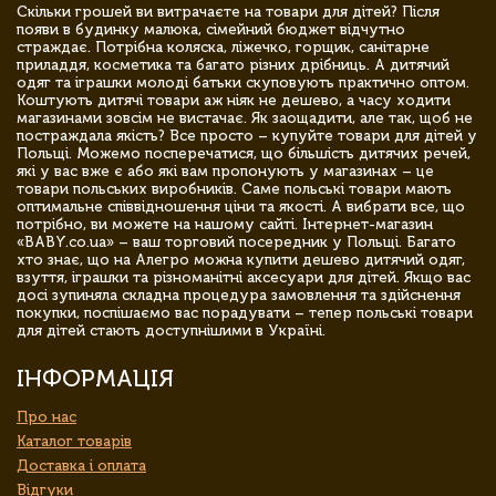
Скільки грошей ви витрачаєте на товари для дітей? Після
появи в будинку малюка, сімейний бюджет відчутно
страждає. Потрібна коляска, ліжечко, горщик, санітарне
приладдя, косметика та багато різних дрібниць. А дитячий
одяг та іграшки молоді батьки скуповують практично оптом.
Коштують дитячі товари аж ніяк не дешево, а часу ходити
магазинами зовсім не вистачає. Як заощадити, але так, щоб не
постраждала якість? Все просто – купуйте товари для дітей у
Польщі. Можемо посперечатися, що більшість дитячих речей,
які у вас вже є або які вам пропонують у магазинах – це
товари польських виробників. Саме польські товари мають
оптимальне співвідношення ціни та якості. А вибрати все, що
потрібно, ви можете на нашому сайті. Інтернет-магазин
«BABY.co.ua» – ваш торговий посередник у Польщі. Багато
хто знає, що на Алегро можна купити дешево дитячий одяг,
взуття, іграшки та різноманітні аксесуари для дітей. Якщо вас
досі зупиняла складна процедура замовлення та здійснення
покупки, поспішаємо вас порадувати – тепер польські товари
для дітей стають доступнішими в Україні.
ІНФОРМАЦІЯ
Про нас
Каталог товарів
Доставка і оплата
Відгуки