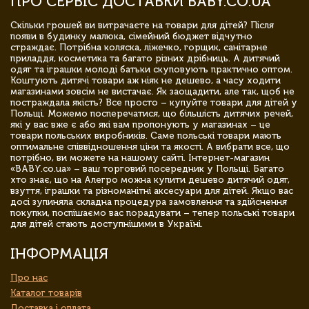
ПРО СЕРВІС ДОСТАВКИ BABY.CO.UA
Скільки грошей ви витрачаєте на товари для дітей? Після
появи в будинку малюка, сімейний бюджет відчутно
страждає. Потрібна коляска, ліжечко, горщик, санітарне
приладдя, косметика та багато різних дрібниць. А дитячий
одяг та іграшки молоді батьки скуповують практично оптом.
Коштують дитячі товари аж ніяк не дешево, а часу ходити
магазинами зовсім не вистачає. Як заощадити, але так, щоб не
постраждала якість? Все просто – купуйте товари для дітей у
Польщі. Можемо посперечатися, що більшість дитячих речей,
які у вас вже є або які вам пропонують у магазинах – це
товари польських виробників. Саме польські товари мають
оптимальне співвідношення ціни та якості. А вибрати все, що
потрібно, ви можете на нашому сайті. Інтернет-магазин
«BABY.co.ua» – ваш торговий посередник у Польщі. Багато
хто знає, що на Алегро можна купити дешево дитячий одяг,
взуття, іграшки та різноманітні аксесуари для дітей. Якщо вас
досі зупиняла складна процедура замовлення та здійснення
покупки, поспішаємо вас порадувати – тепер польські товари
для дітей стають доступнішими в Україні.
ІНФОРМАЦІЯ
Про нас
Каталог товарів
Доставка і оплата