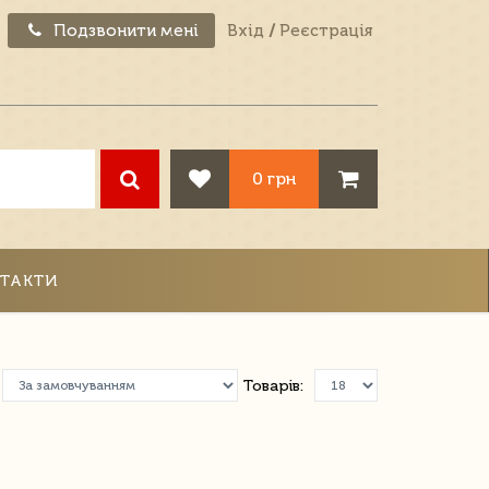
Подзвонити мені
Вхід
/
Реєстрація
0 грн
ТАКТИ
Товарів: