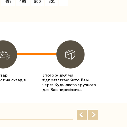
498
499
500
501
»
овар
І того ж дня ми
ся на склад в
відправляємо його Вам
через будь-якого зручного
для Вас перевізника