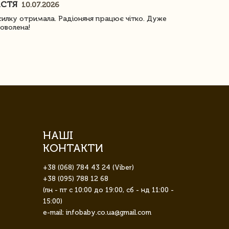
АСТЯ
ПОГОРЕЛО
10.07.2026
илку отримала. Радіоняня працює чітко. Дуже
Отримали віз
оволена!
Доставка з 
завжди була 
НАШІ
КОНТАКТИ
+38 (068) 784 43 24 (Viber)
+38 (095) 788 12 68
(пн - пт с 10:00 до 19:00, сб - нд 11:00 -
15:00)
e-mail: infobaby.co.ua@gmail.com