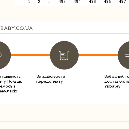
«
1
2
...
493
494
495
496
497
BABY.CO.UA
 наявність
Ви здійснюєте
Вибраний т
і у Польщі,
передоплату
доставляєть
уємось з
Україну
ення всіх