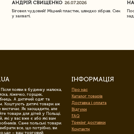
АНДРІЙ СВИЩЕНКО
Н
26.07.2026
Біговел чудовий! Міцний пластик, швидко зібрав. Син
Пос
у захваті.
зад
.UA
ІНФОРМАЦІЯ
 Після появи в будинку малюка,
Про нас
ска, ліжечко, горщик,
Каталог товарів
бниць. А дитячий одяг та
Доставка і оплата
м. Коштують дитячі товари аж
 вистачає. Як заощадити, але
Відгуки
йте товари для дітей у Польщі.
FAQ
 які у вас вже є або які вам
Трекінг доставки
обників. Саме польські товари
вибрати все, що потрібно, ви
Контакти
co.ua» – ваш торговий