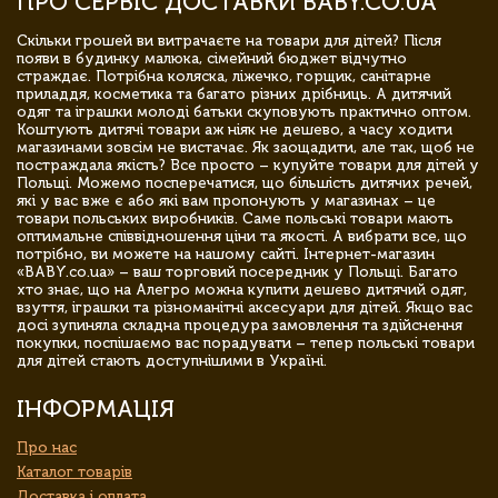
ПРО СЕРВІС ДОСТАВКИ BABY.CO.UA
Скільки грошей ви витрачаєте на товари для дітей? Після
появи в будинку малюка, сімейний бюджет відчутно
страждає. Потрібна коляска, ліжечко, горщик, санітарне
приладдя, косметика та багато різних дрібниць. А дитячий
одяг та іграшки молоді батьки скуповують практично оптом.
Коштують дитячі товари аж ніяк не дешево, а часу ходити
магазинами зовсім не вистачає. Як заощадити, але так, щоб не
постраждала якість? Все просто – купуйте товари для дітей у
Польщі. Можемо посперечатися, що більшість дитячих речей,
які у вас вже є або які вам пропонують у магазинах – це
товари польських виробників. Саме польські товари мають
оптимальне співвідношення ціни та якості. А вибрати все, що
потрібно, ви можете на нашому сайті. Інтернет-магазин
«BABY.co.ua» – ваш торговий посередник у Польщі. Багато
хто знає, що на Алегро можна купити дешево дитячий одяг,
взуття, іграшки та різноманітні аксесуари для дітей. Якщо вас
досі зупиняла складна процедура замовлення та здійснення
покупки, поспішаємо вас порадувати – тепер польські товари
для дітей стають доступнішими в Україні.
ІНФОРМАЦІЯ
Про нас
Каталог товарів
Доставка і оплата