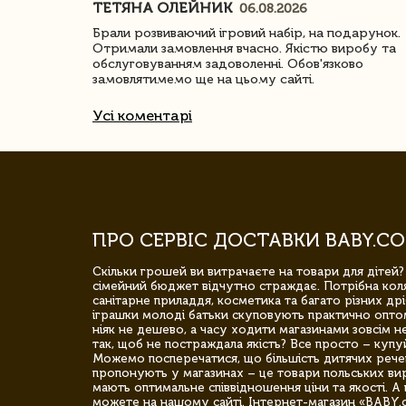
ТЕТЯНА ОЛЕЙНИК
06.08.2026
ачество
Брали розвиваючий ігровий набір, на подарунок.
Отримали замовлення вчасно. Якістю виробу та
обслуговуванням задоволенні. Обов'язково
замовлятимемо ще на цьому сайті.
Усі коментарі
ПРО СЕРВІС ДОСТАВКИ BABY.CO
Скільки грошей ви витрачаєте на товари для дітей?
сімейний бюджет відчутно страждає. Потрібна коля
санітарне приладдя, косметика та багато різних дрі
іграшки молоді батьки скуповують практично опто
ніяк не дешево, а часу ходити магазинами зовсім не
так, щоб не постраждала якість? Все просто – купу
Можемо посперечатися, що більшість дитячих речей,
пропонують у магазинах – це товари польських вир
мають оптимальне співвідношення ціни та якості. А 
можете на нашому сайті. Інтернет-магазин «BABY.