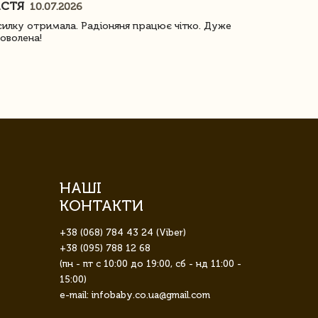
АСТЯ
ПОГОРЕЛО
10.07.2026
илку отримала. Радіоняня працює чітко. Дуже
Отримали віз
оволена!
Доставка з 
завжди була 
НАШІ
КОНТАКТИ
+38 (068) 784 43 24 (Viber)
+38 (095) 788 12 68
(пн - пт с 10:00 до 19:00, сб - нд 11:00 -
15:00)
e-mail: infobaby.co.ua@gmail.com