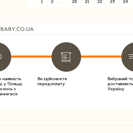
«
1
2
...
20
21
22
23
24
BABY.CO.UA
 наявність
Ви здійснюєте
Вибраний т
і у Польщі,
передоплату
доставляєть
уємось з
Україну
ення всіх