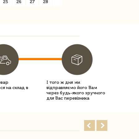
25
26
27
28
»
овар
І того ж дня ми
ся на склад в
відправляємо його Вам
через будь-якого зручного
для Вас перевізника