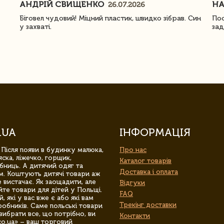
АНДРІЙ СВИЩЕНКО
Н
26.07.2026
Біговел чудовий! Міцний пластик, швидко зібрав. Син
Пос
у захваті.
зад
.UA
ІНФОРМАЦІЯ
 Після появи в будинку малюка,
Про нас
ска, ліжечко, горщик,
Каталог товарів
бниць. А дитячий одяг та
Доставка і оплата
м. Коштують дитячі товари аж
 вистачає. Як заощадити, але
Відгуки
йте товари для дітей у Польщі.
FAQ
 які у вас вже є або які вам
Трекінг доставки
обників. Саме польські товари
вибрати все, що потрібно, ви
Контакти
co.ua» – ваш торговий