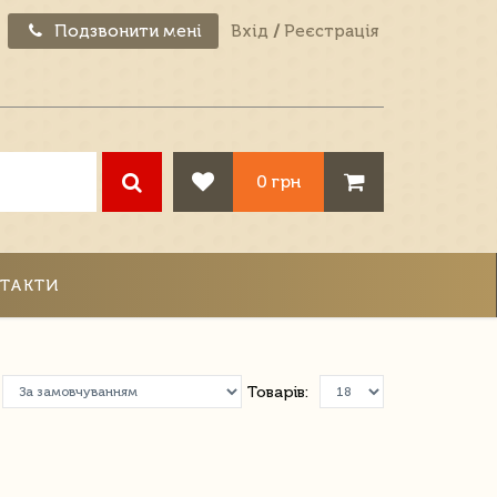
Подзвонити мені
Вхід
/
Реєстрація
0 грн
ТАКТИ
Товарів: