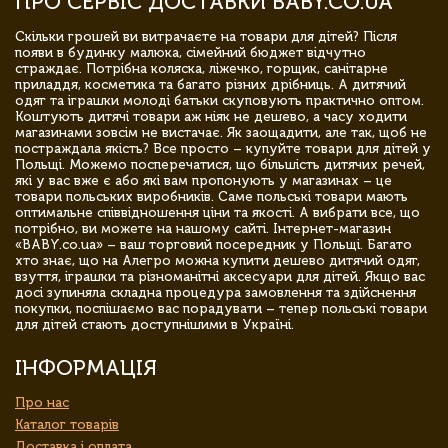
ПРО СЕРВІС ДОСТАВКИ BABY.CO.UA
Скільки грошей ви витрачаєте на товари для дітей? Після
появи в будинку малюка, сімейний бюджет відчутно
страждає. Потрібна коляска, ліжечко, горщик, санітарне
приладдя, косметика та багато різних дрібниць. А дитячий
одяг та іграшки молоді батьки скуповують практично оптом.
Коштують дитячі товари аж ніяк не дешево, а часу ходити
магазинами зовсім не вистачає. Як заощадити, але так, щоб не
постраждала якість? Все просто – купуйте товари для дітей у
Польщі. Можемо посперечатися, що більшість дитячих речей,
які у вас вже є або які вам пропонують у магазинах – це
товари польських виробників. Саме польські товари мають
оптимальне співвідношення ціни та якості. А вибрати все, що
потрібно, ви можете на нашому сайті. Інтернет-магазин
«BABY.co.ua» – ваш торговий посередник у Польщі. Багато
хто знає, що на Алегро можна купити дешево дитячий одяг,
взуття, іграшки та різноманітні аксесуари для дітей. Якщо вас
досі зупиняла складна процедура замовлення та здійснення
покупки, поспішаємо вас порадувати – тепер польські товари
для дітей стають доступнішими в Україні.
ІНФОРМАЦІЯ
Про нас
Каталог товарів
Доставка і оплата