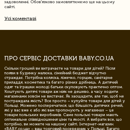
задоволенні. Обов'язково замовлятимемо ще на цьому
сайті.
Усі коментарі
ПРО СЕРВІС ДОСТАВКИ BABY.CO.UA
Скільки грошей ви витрачаєте на товари для дітей? Після
появи в будинку малюка, сімейний бюджет відчутно
страждає. Потрібна коляска, ліжечко, горщик, санітарне
приладдя, косметика та багато різних дрібниць. А дитячий
одяг та іграшки молоді батьки скуповують практично оптом.
Коштують дитячі товари аж ніяк не дешево, а часу ходити
магазинами зовсім не вистачає. Як заощадити, але так, щоб не
постраждала якість? Все просто – купуйте товари для дітей у
Польщі. Можемо посперечатися, що більшість дитячих речей,
які у вас вже є або які вам пропонують у магазинах – це
товари польських виробників. Саме польські товари мають
оптимальне співвідношення ціни та якості. А вибрати все, що
потрібно, ви можете на нашому сайті. Інтернет-магазин
«BABY.co.ua» – ваш торговий посередник у Польщі. Багато