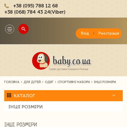
+38 (095) 788 12 68
+38 (068) 784 43 24(Viber)
;
Toggle
navigation
Вхід
/
Реєстрація
ГОЛОВНА
ДЛЯ ДІТЕЙ
ОДЯГ
СПОРТИВНІ НАБОРИ
ІНШІ РОЗМІРИ
КАТАЛОГ
ІНШІ РОЗМІРИ
ІНШІ РОЗМІРИ