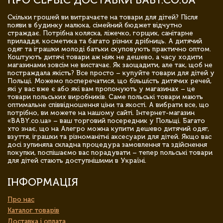
Скільки грошей ви витрачаєте на товари для дітей? Після
появи в будинку малюка, сімейний бюджет відчутно
страждає. Потрібна коляска, ліжечко, горщик, санітарне
приладдя, косметика та багато різних дрібниць. А дитячий
одяг та іграшки молоді батьки скуповують практично оптом.
Коштують дитячі товари аж ніяк не дешево, а часу ходити
магазинами зовсім не вистачає. Як заощадити, але так, щоб не
постраждала якість? Все просто – купуйте товари для дітей у
Польщі. Можемо посперечатися, що більшість дитячих речей,
які у вас вже є або які вам пропонують у магазинах – це
товари польських виробників. Саме польські товари мають
оптимальне співвідношення ціни та якості. А вибрати все, що
потрібно, ви можете на нашому сайті. Інтернет-магазин
«BABY.co.ua» – ваш торговий посередник у Польщі. Багато
хто знає, що на Алегро можна купити дешево дитячий одяг,
взуття, іграшки та різноманітні аксесуари для дітей. Якщо вас
досі зупиняла складна процедура замовлення та здійснення
покупки, поспішаємо вас порадувати – тепер польські товари
для дітей стають доступнішими в Україні.
ІНФОРМАЦІЯ
Про нас
Каталог товарів
Доставка і оплата