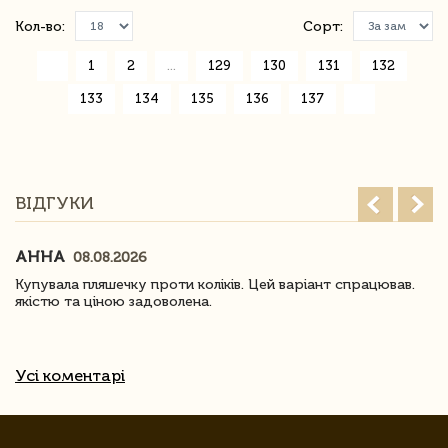
Кол-во:
Сорт:
«
1
2
...
129
130
131
132
133
134
135
136
137
»
ВІДГУКИ
АННА
08.08.2026
Купувала пляшечку проти коліків. Цей варіант спрацював.
якістю та ціною задоволена.
Усі коментарі