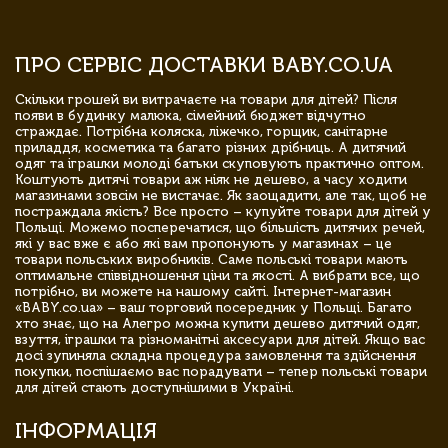
ПРО СЕРВІС ДОСТАВКИ BABY.CO.UA
Скільки грошей ви витрачаєте на товари для дітей? Після
появи в будинку малюка, сімейний бюджет відчутно
страждає. Потрібна коляска, ліжечко, горщик, санітарне
приладдя, косметика та багато різних дрібниць. А дитячий
одяг та іграшки молоді батьки скуповують практично оптом.
Коштують дитячі товари аж ніяк не дешево, а часу ходити
магазинами зовсім не вистачає. Як заощадити, але так, щоб не
постраждала якість? Все просто – купуйте товари для дітей у
Польщі. Можемо посперечатися, що більшість дитячих речей,
які у вас вже є або які вам пропонують у магазинах – це
товари польських виробників. Саме польські товари мають
оптимальне співвідношення ціни та якості. А вибрати все, що
потрібно, ви можете на нашому сайті. Інтернет-магазин
«BABY.co.ua» – ваш торговий посередник у Польщі. Багато
хто знає, що на Алегро можна купити дешево дитячий одяг,
взуття, іграшки та різноманітні аксесуари для дітей. Якщо вас
досі зупиняла складна процедура замовлення та здійснення
покупки, поспішаємо вас порадувати – тепер польські товари
для дітей стають доступнішими в Україні.
ІНФОРМАЦІЯ