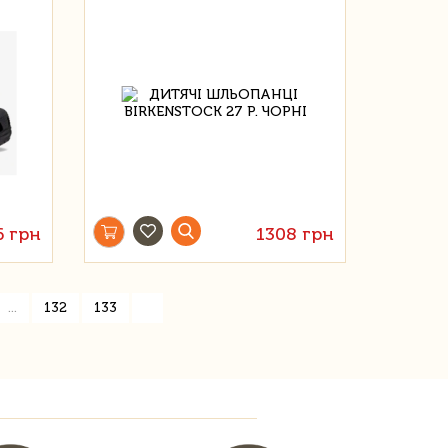
6 грн
1308 грн
»
...
132
133