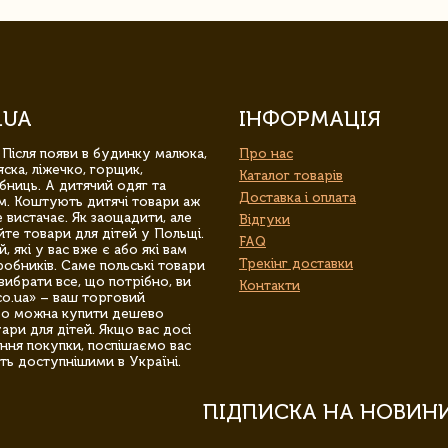
.UA
ІНФОРМАЦІЯ
 Після появи в будинку малюка,
Про нас
ска, ліжечко, горщик,
Каталог товарів
бниць. А дитячий одяг та
Доставка і оплата
м. Коштують дитячі товари аж
 вистачає. Як заощадити, але
Відгуки
йте товари для дітей у Польщі.
FAQ
 які у вас вже є або які вам
Трекінг доставки
обників. Саме польські товари
вибрати все, що потрібно, ви
Контакти
co.ua» – ваш торговий
гро можна купити дешево
уари для дітей. Якщо вас досі
ння покупки, поспішаємо вас
ть доступнішими в Україні.
ПІДПИСКА НА НОВИН