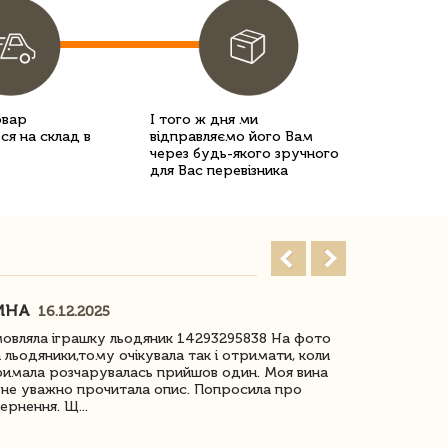
овар
І того ж дня ми
ся на склад в
відправляємо його Вам
через будь-якого зручного
для Вас перевізника
ИНА
ІРИНА БІ
16.12.2025
овляла іграшку льодяник 14293295838 На фото
Дякую за до
 льодяники,тому очікувала так і отримати, коли
незрячоі дів
имала розчарувалась прийшов один. Моя вина
Дуже задово
не уважно прочитала опис. Попросила про
ернення. Щ...