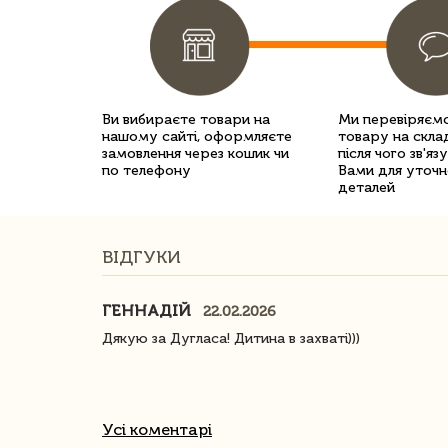
Ви вибираєте товари на
Ми перевіряємо
нашому сайті, оформляєте
товару на склад
замовлення через кошик чи
після чого зв'яз
по телефону
Вами для уточн
деталей
ВІДГУКИ
ГЕННАДІЙ
22.02.2026
ачество
Дякую за Дугласа! Дитина в захваті)))
Усі коментарі