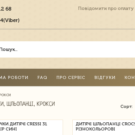
12 68
Повідомити про оплату
4(Viber)
МА РОБОТИ
FAQ
ПРО СЕРВІС
ВІДГУКИ
КОН
КРОКСИ
КИ, ШЛЬОПАНЦІ, КРОКСИ
Сорт:
КИ ДИТЯЧІ CRESSI 31
ДИТЯЧІ ШЛЬОПАНЦІ CROCS 
ІР СИНІ
РІЗНОКОЛЬОРОВІ