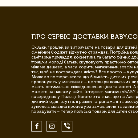
ПРО СЕРВІС ДОСТАВКИ BABY.CO
Скільки грошей ви витрачаєте на товари для дітей?
сімейний бюджет відчутно страждає. Потрібна коля
санітарне приладдя, косметика та багато різних дрі
іграшки молоді батьки скуповують практично опто
ніяк не дешево, а часу ходити магазинами зовсім не
так, щоб не постраждала якість? Все просто – купу
Можемо посперечатися, що більшість дитячих речей,
пропонують у магазинах – це товари польських вир
мають оптимальне співвідношення ціни та якості. А 
можете на нашому сайті. Інтернет-магазин «BABY.
посередник у Польщі. Багато хто знає, що на Але
дитячий одяг, взуття, іграшки та різноманітні аксес
зупиняла складна процедура замовлення та здійсне
порадувати – тепер польські товари для дітей стаю