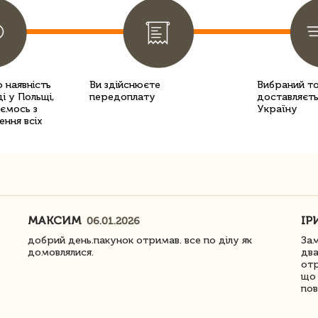
 наявність
Ви здійснюєте
Вибраний т
і у Польщі,
передоплату
доставляєть
уємось з
Україну
ення всіх
МАКСИМ
ІР
06.01.2026
добрий день.пакунок отримав. все по ділу як
Зам
домовлялися.
два
отр
що 
пов