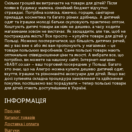
Скільки грошей ви витрачаєте на товари для дітей? Після
появи в будинку малюка, сімейний бюджет відчутно
страждає. Потрібна коляска, ліжечко, горщик, санітарне
приладдя, косметика та багато різних дрібниць. А дитячий
одяг та іграшки молоді батьки скуповують практично оптом.
Коштують дитячі товари аж ніяк не дешево, а часу ходити
магазинами зовсім не вистачає. Як заощадити, але так, щоб не
постраждала якість? Все просто – купуйте товари для дітей у
Польщі. Можемо посперечатися, що більшість дитячих речей,
які у вас вже є або які вам пропонують у магазинах – це
товари польських виробників. Саме польські товари мають
оптимальне співвідношення ціни та якості. А вибрати все, що
потрібно, ви можете на нашому сайті. Інтернет-магазин
«BABY.co.ua» – ваш торговий посередник у Польщі. Багато
хто знає, що на Алегро можна купити дешево дитячий одяг,
взуття, іграшки та різноманітні аксесуари для дітей. Якщо вас
досі зупиняла складна процедура замовлення та здійснення
покупки, поспішаємо вас порадувати – тепер польські товари
для дітей стають доступнішими в Україні.
ІНФОРМАЦІЯ
Про нас
Каталог товарів
Доставка і оплата
Відгуки