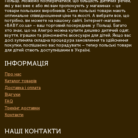
Польщі. Можемо посперечатися, що більшість дитячих речей,
які у вас вже є або які вам пропонують у магазинах – це
товари польських виробників. Саме польські товари мають
оптимальне співвідношення ціни та якості. А вибрати все, що
потрібно, ви можете на нашому сайті. Інтернет-магазин
«BABY.co.ua» – ваш торговий посередник у Польщі. Багато
хто знає, що на Алегро можна купити дешево дитячий одяг,
взуття, іграшки та різноманітні аксесуари для дітей. Якщо вас
досі зупиняла складна процедура замовлення та здійснення
покупки, поспішаємо вас порадувати – тепер польські товари
для дітей стають доступнішими в Україні.
ІНФОРМАЦІЯ
Про нас
Каталог товарів
Доставка і оплата
Відгуки
FAQ
Трекінг доставки
Контакти
НАШІ КОНТАКТИ