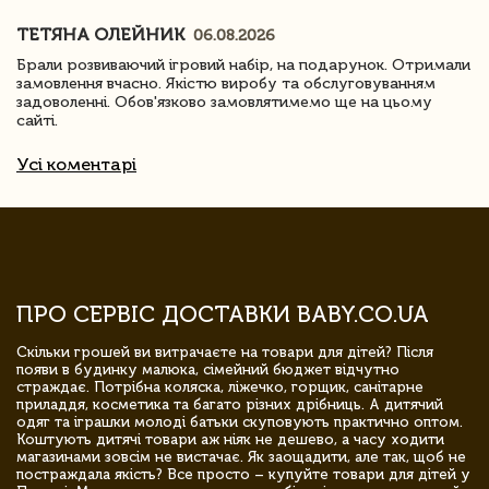
ТЕТЯНА ОЛЕЙНИК
06.08.2026
Брали розвиваючий ігровий набір, на подарунок. Отримали
замовлення вчасно. Якістю виробу та обслуговуванням
задоволенні. Обов'язково замовлятимемо ще на цьому
сайті.
Усі коментарі
ПРО СЕРВІС ДОСТАВКИ BABY.CO.UA
Скільки грошей ви витрачаєте на товари для дітей? Після
появи в будинку малюка, сімейний бюджет відчутно
страждає. Потрібна коляска, ліжечко, горщик, санітарне
приладдя, косметика та багато різних дрібниць. А дитячий
одяг та іграшки молоді батьки скуповують практично оптом.
Коштують дитячі товари аж ніяк не дешево, а часу ходити
магазинами зовсім не вистачає. Як заощадити, але так, щоб не
постраждала якість? Все просто – купуйте товари для дітей у