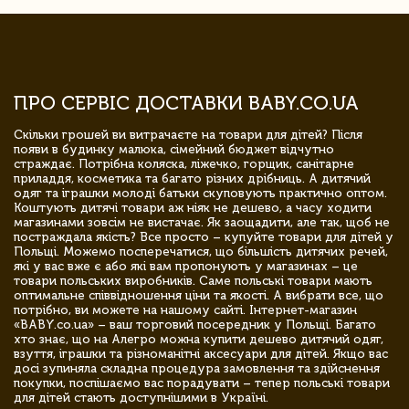
ПРО СЕРВІС ДОСТАВКИ BABY.CO.UA
Скільки грошей ви витрачаєте на товари для дітей? Після
появи в будинку малюка, сімейний бюджет відчутно
страждає. Потрібна коляска, ліжечко, горщик, санітарне
приладдя, косметика та багато різних дрібниць. А дитячий
одяг та іграшки молоді батьки скуповують практично оптом.
Коштують дитячі товари аж ніяк не дешево, а часу ходити
магазинами зовсім не вистачає. Як заощадити, але так, щоб не
постраждала якість? Все просто – купуйте товари для дітей у
Польщі. Можемо посперечатися, що більшість дитячих речей,
які у вас вже є або які вам пропонують у магазинах – це
товари польських виробників. Саме польські товари мають
оптимальне співвідношення ціни та якості. А вибрати все, що
потрібно, ви можете на нашому сайті. Інтернет-магазин
«BABY.co.ua» – ваш торговий посередник у Польщі. Багато
хто знає, що на Алегро можна купити дешево дитячий одяг,
взуття, іграшки та різноманітні аксесуари для дітей. Якщо вас
досі зупиняла складна процедура замовлення та здійснення
покупки, поспішаємо вас порадувати – тепер польські товари
для дітей стають доступнішими в Україні.