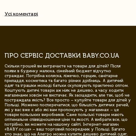
Усі коментарі
ПРО СЕРВІС ДОСТАВКИ BABY.CO.UA
Скільки грошей ви витрачаєте на товари для дітей? Після
появи в будинку малюка, сімейний бюджет відчутно
страждає. Потрібна коляска, ліжечко, горщик, санітарне
приладдя, косметика та багато різних дрібниць. А дитячий
одяг та іграшки молоді батьки скуповують практично оптом.
Коштують дитячі товари аж ніяк не дешево, а часу ходити
магазинами зовсім не вистачає. Як заощадити, але так, щоб не
постраждала якість? Все просто – купуйте товари для дітей у
Польщі. Можемо посперечатися, що більшість дитячих речей,
які у вас вже є або які вам пропонують у магазинах – це
товари польських виробників. Саме польські товари мають
оптимальне співвідношення ціни та якості. А вибрати все, що
потрібно, ви можете на нашому сайті. Інтернет-магазин
«BABY.co.ua» – ваш торговий посередник у Польщі. Багато
хто знає, що на Алегро можна купити дешево дитячий одяг,