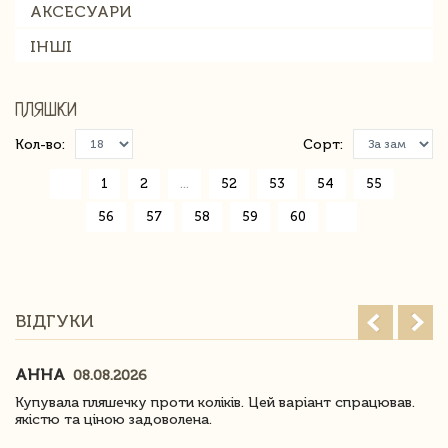
АКСЕСУАРИ
ІНШІ
ПЛЯШКИ
Кол-во:
Сорт:
«
1
2
...
52
53
54
55
56
57
58
59
60
»
ВІДГУКИ
АННА
08.08.2026
Купувала пляшечку проти коліків. Цей варіант спрацював.
якістю та ціною задоволена.