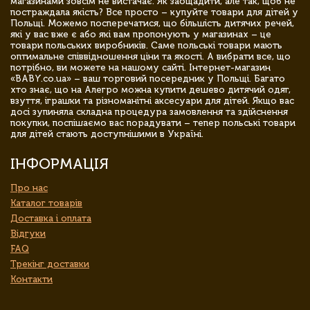
магазинами зовсім не вистачає. Як заощадити, але так, щоб не
постраждала якість? Все просто – купуйте товари для дітей у
Польщі. Можемо посперечатися, що більшість дитячих речей,
які у вас вже є або які вам пропонують у магазинах – це
товари польських виробників. Саме польські товари мають
оптимальне співвідношення ціни та якості. А вибрати все, що
потрібно, ви можете на нашому сайті. Інтернет-магазин
«BABY.co.ua» – ваш торговий посередник у Польщі. Багато
хто знає, що на Алегро можна купити дешево дитячий одяг,
взуття, іграшки та різноманітні аксесуари для дітей. Якщо вас
досі зупиняла складна процедура замовлення та здійснення
покупки, поспішаємо вас порадувати – тепер польські товари
для дітей стають доступнішими в Україні.
ІНФОРМАЦІЯ
Про нас
Каталог товарів
Доставка і оплата
Відгуки
FAQ
Трекінг доставки
Контакти