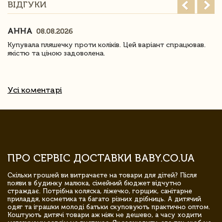
ВІДГУКИ
АННА
08.08.2026
Купувала пляшечку проти коліків. Цей варіант спрацював.
якістю та ціною задоволена.
Усі коментарі
ПРО СЕРВІС ДОСТАВКИ BABY.CO.UA
Скільки грошей ви витрачаєте на товари для дітей? Після
появи в будинку малюка, сімейний бюджет відчутно
страждає. Потрібна коляска, ліжечко, горщик, санітарне
приладдя, косметика та багато різних дрібниць. А дитячий
одяг та іграшки молоді батьки скуповують практично оптом.
Коштують дитячі товари аж ніяк не дешево, а часу ходити