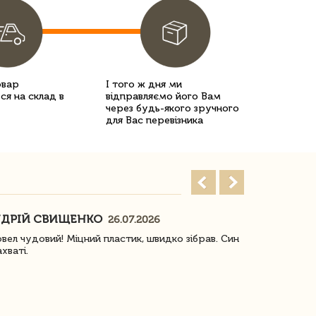
овар
І того ж дня ми
ся на склад в
відправляємо його Вам
через будь-якого зручного
для Вас перевізника
ДРІЙ СВИЩЕНКО
НАСТЯ
26.07.2026
18
овел чудовий! Міцний пластик, швидко зібрав. Син
Посилку отр
ахваті.
задоволена!