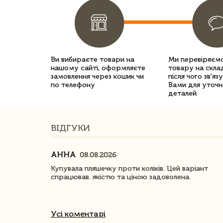
Ви вибираєте товари на
Ми перевіряємо
нашому сайті, оформляєте
товару на склад
замовлення через кошик чи
після чого зв'яз
по телефону
Вами для уточн
деталей
ВІДГУКИ
АННА
08.08.2026
ачество
Купувала пляшечку проти коліків. Цей варіант
спрацював. якістю та ціною задоволена.
Усі коментарі