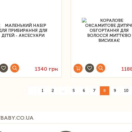
1340 грн
118
«
1
2
...
5
6
7
8
9
10
BABY.CO.UA