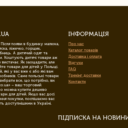
.UA
ІНФОРМАЦІЯ
 Після появи в будинку малюка,
Про нас
ска, ліжечко, горщик,
Каталог товарів
бниць. А дитячий одяг та
Доставка і оплата
м. Коштують дитячі товари аж
 вистачає. Як заощадити, але
Відгуки
йте товари для дітей у Польщі.
FAQ
 які у вас вже є або які вам
Трекінг доставки
обників. Саме польські товари
вибрати все, що потрібно, ви
Контакти
co.ua» – ваш торговий
гро можна купити дешево
уари для дітей. Якщо вас досі
ння покупки, поспішаємо вас
ть доступнішими в Україні.
ПІДПИСКА НА НОВИН