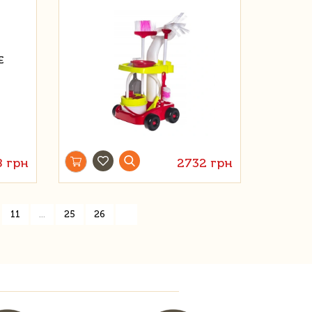
8 грн
2732 грн
»
11
...
25
26