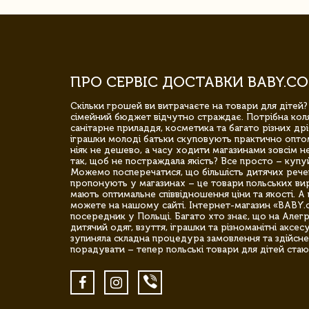
ПРО СЕРВІС ДОСТАВКИ BABY.CO
Скільки грошей ви витрачаєте на товари для дітей?
сімейний бюджет відчутно страждає. Потрібна коля
санітарне приладдя, косметика та багато різних дрі
іграшки молоді батьки скуповують практично опто
ніяк не дешево, а часу ходити магазинами зовсім не
так, щоб не постраждала якість? Все просто – купу
Можемо посперечатися, що більшість дитячих речей,
пропонують у магазинах – це товари польських вир
мають оптимальне співвідношення ціни та якості. А 
можете на нашому сайті. Інтернет-магазин «BABY.
посередник у Польщі. Багато хто знає, що на Але
дитячий одяг, взуття, іграшки та різноманітні аксес
зупиняла складна процедура замовлення та здійсне
порадувати – тепер польські товари для дітей стаю