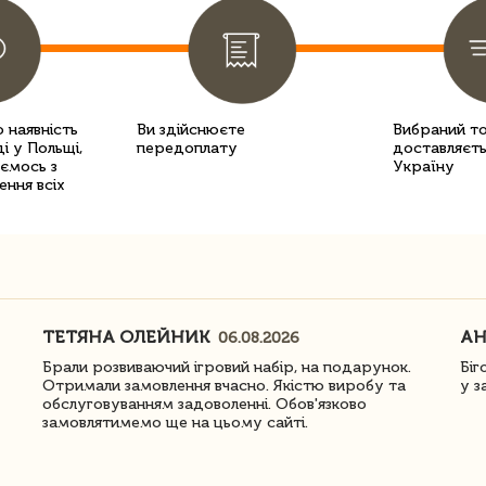
 наявність
Ви здійснюєте
Вибраний т
і у Польщі,
передоплату
доставляєть
уємось з
Україну
ення всіх
ТЕТЯНА ОЛЕЙНИК
АН
06.08.2026
Брали розвиваючий ігровий набір, на подарунок.
Біг
Отримали замовлення вчасно. Якістю виробу та
у з
обслуговуванням задоволенні. Обов'язково
замовлятимемо ще на цьому сайті.