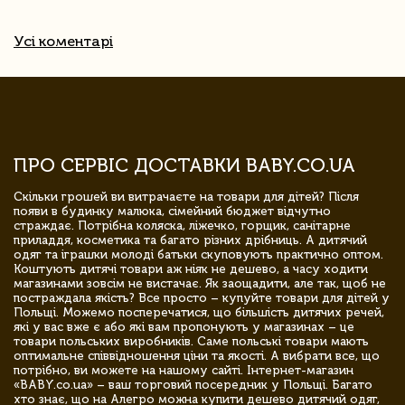
Усі коментарі
ПРО СЕРВІС ДОСТАВКИ BABY.CO.UA
Скільки грошей ви витрачаєте на товари для дітей? Після
появи в будинку малюка, сімейний бюджет відчутно
страждає. Потрібна коляска, ліжечко, горщик, санітарне
приладдя, косметика та багато різних дрібниць. А дитячий
одяг та іграшки молоді батьки скуповують практично оптом.
Коштують дитячі товари аж ніяк не дешево, а часу ходити
магазинами зовсім не вистачає. Як заощадити, але так, щоб не
постраждала якість? Все просто – купуйте товари для дітей у
Польщі. Можемо посперечатися, що більшість дитячих речей,
які у вас вже є або які вам пропонують у магазинах – це
товари польських виробників. Саме польські товари мають
оптимальне співвідношення ціни та якості. А вибрати все, що
потрібно, ви можете на нашому сайті. Інтернет-магазин
«BABY.co.ua» – ваш торговий посередник у Польщі. Багато
хто знає, що на Алегро можна купити дешево дитячий одяг,