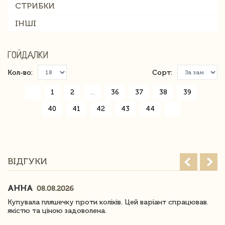
СТРИБКИ
ІНШІ
ГОЙДАЛКИ
Кол-во:
Сорт:
«
1
2
...
36
37
38
39
40
41
42
43
44
»
ВІДГУКИ
АННА
08.08.2026
Купувала пляшечку проти коліків. Цей варіант спрацював.
якістю та ціною задоволена.