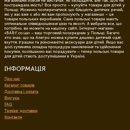
магазинами зовсім не вистачає. Як заощадити, але так, щоб не
постраждала якість? Все просто – купуйте товари для дітей у
Польщі. Можемо посперечатися, що більшість дитячих речей,
які у вас вже є або які вам пропонують у магазинах – це
товари польських виробників. Саме польські товари мають
оптимальне співвідношення ціни та якості. А вибрати все, що
потрібно, ви можете на нашому сайті. Інтернет-магазин
«BABY.co.ua» – ваш торговий посередник у Польщі. Багато
хто знає, що на Алегро можна купити дешево дитячий одяг,
взуття, іграшки та різноманітні аксесуари для дітей. Якщо вас
досі зупиняла складна процедура замовлення та здійснення
покупки, поспішаємо вас порадувати – тепер польські товари
для дітей стають доступнішими в Україні.
ІНФОРМАЦІЯ
Про нас
Каталог товарів
Доставка і оплата
Відгуки
FAQ
Трекінг доставки
Контакти