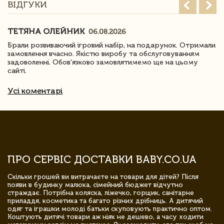
ВІДГУКИ
ТЕТЯНА ОЛЕЙНИК
06.08.2026
Брали розвиваючий ігровий набір, на подарунок. Отримали
замовлення вчасно. Якістю виробу та обслуговуванням
задоволенні. Обов'язково замовлятимемо ще на цьому
сайті.
Усі коментарі
ПРО СЕРВІС ДОСТАВКИ BABY.CO.UA
Скільки грошей ви витрачаєте на товари для дітей? Після
появи в будинку малюка, сімейний бюджет відчутно
страждає. Потрібна коляска, ліжечко, горщик, санітарне
приладдя, косметика та багато різних дрібниць. А дитячий
одяг та іграшки молоді батьки скуповують практично оптом.
Коштують дитячі товари аж ніяк не дешево, а часу ходити