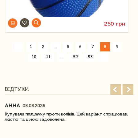
250 грн
«
1
2
...
5
6
7
8
9
»
10
11
...
52
53
ВІДГУКИ
АННА
08.08.2026
Купувала пляшечку проти коліків. Цей варіант спрацював.
якістю та ціною задоволена.