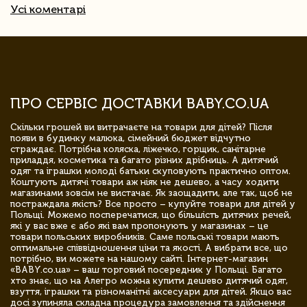
Усі коментарі
ПРО СЕРВІС ДОСТАВКИ BABY.CO.UA
Скільки грошей ви витрачаєте на товари для дітей? Після
появи в будинку малюка, сімейний бюджет відчутно
страждає. Потрібна коляска, ліжечко, горщик, санітарне
приладдя, косметика та багато різних дрібниць. А дитячий
одяг та іграшки молоді батьки скуповують практично оптом.
Коштують дитячі товари аж ніяк не дешево, а часу ходити
магазинами зовсім не вистачає. Як заощадити, але так, щоб не
постраждала якість? Все просто – купуйте товари для дітей у
Польщі. Можемо посперечатися, що більшість дитячих речей,
які у вас вже є або які вам пропонують у магазинах – це
товари польських виробників. Саме польські товари мають
оптимальне співвідношення ціни та якості. А вибрати все, що
потрібно, ви можете на нашому сайті. Інтернет-магазин
«BABY.co.ua» – ваш торговий посередник у Польщі. Багато
хто знає, що на Алегро можна купити дешево дитячий одяг,
взуття, іграшки та різноманітні аксесуари для дітей. Якщо вас
досі зупиняла складна процедура замовлення та здійснення