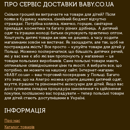
ПРО СЕРВІС ДОСТАВКИ BABY.CO.UA
Скільки грошей ви витрачаєте на товари для дітей? Після
появи в будинку малюка, сімейний бюджет відчутно
страждає. Потрібна коляска, ліжечко, горщик, санітарне
приладдя, косметика та багато різних дрібниць. А дитячий
одяг та іграшки молоді батьки скуповують практично оптом.
Коштують дитячі товари аж ніяк не дешево, а часу ходити
магазинами зовсім не вистачає. Як заощадити, але так, щоб не
постраждала якість? Все просто – купуйте товари для дітей у
Польщі. Можемо посперечатися, що більшість дитячих речей,
які у вас вже є або які вам пропонують у магазинах – це
товари польських виробників. Саме польські товари мають
оптимальне співвідношення ціни та якості. А вибрати все, що
потрібно, ви можете на нашому сайті. Інтернет-магазин
«BABY.co.ua» – ваш торговий посередник у Польщі. Багато
хто знає, що на Алегро можна купити дешево дитячий одяг,
взуття, іграшки та різноманітні аксесуари для дітей. Якщо вас
досі зупиняла складна процедура замовлення та здійснення
покупки, поспішаємо вас порадувати – тепер польські товари
для дітей стають доступнішими в Україні.
ІНФОРМАЦІЯ
Про нас
Каталог товарів