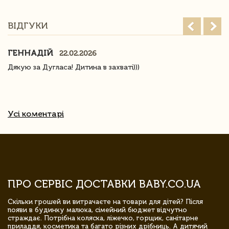
ВІДГУКИ
ГЕННАДІЙ
22.02.2026
Дякую за Дугласа! Дитина в захваті)))
Усі коментарі
ПРО СЕРВІС ДОСТАВКИ BABY.CO.UA
Скільки грошей ви витрачаєте на товари для дітей? Після
появи в будинку малюка, сімейний бюджет відчутно
страждає. Потрібна коляска, ліжечко, горщик, санітарне
приладдя, косметика та багато різних дрібниць. А дитячий