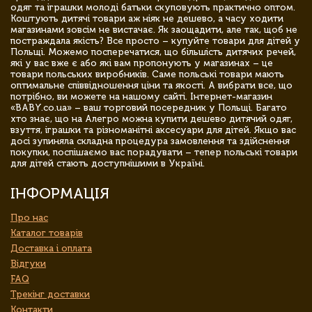
одяг та іграшки молоді батьки скуповують практично оптом.
Коштують дитячі товари аж ніяк не дешево, а часу ходити
магазинами зовсім не вистачає. Як заощадити, але так, щоб не
постраждала якість? Все просто – купуйте товари для дітей у
Польщі. Можемо посперечатися, що більшість дитячих речей,
які у вас вже є або які вам пропонують у магазинах – це
товари польських виробників. Саме польські товари мають
оптимальне співвідношення ціни та якості. А вибрати все, що
потрібно, ви можете на нашому сайті. Інтернет-магазин
«BABY.co.ua» – ваш торговий посередник у Польщі. Багато
хто знає, що на Алегро можна купити дешево дитячий одяг,
взуття, іграшки та різноманітні аксесуари для дітей. Якщо вас
досі зупиняла складна процедура замовлення та здійснення
покупки, поспішаємо вас порадувати – тепер польські товари
для дітей стають доступнішими в Україні.
ІНФОРМАЦІЯ
Про нас
Каталог товарів
Доставка і оплата
Відгуки
FAQ
Трекінг доставки
Контакти