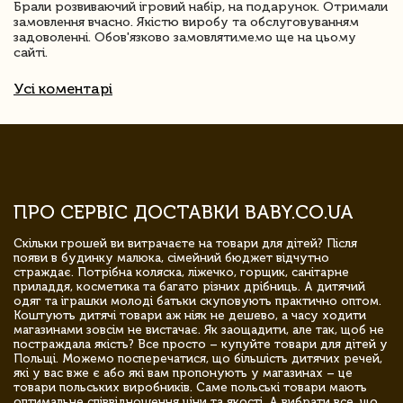
Брали розвиваючий ігровий набір, на подарунок. Отримали
замовлення вчасно. Якістю виробу та обслуговуванням
задоволенні. Обов'язково замовлятимемо ще на цьому
сайті.
Усі коментарі
ПРО СЕРВІС ДОСТАВКИ BABY.CO.UA
Скільки грошей ви витрачаєте на товари для дітей? Після
появи в будинку малюка, сімейний бюджет відчутно
страждає. Потрібна коляска, ліжечко, горщик, санітарне
приладдя, косметика та багато різних дрібниць. А дитячий
одяг та іграшки молоді батьки скуповують практично оптом.
Коштують дитячі товари аж ніяк не дешево, а часу ходити
магазинами зовсім не вистачає. Як заощадити, але так, щоб не
постраждала якість? Все просто – купуйте товари для дітей у
Польщі. Можемо посперечатися, що більшість дитячих речей,
які у вас вже є або які вам пропонують у магазинах – це
товари польських виробників. Саме польські товари мають
оптимальне співвідношення ціни та якості. А вибрати все, що