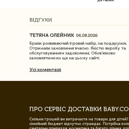
ВІДГУКИ
ТЕТЯНА ОЛЕЙНИК
06.08.2026
ачество
Брали розвиваючий ігровий набір, на подарунок.
Отримали замовлення вчасно. Якістю виробу та
обслуговуванням задоволенні. Обов'язково
замовлятимемо ще на цьому сайті.
Усі коментарі
ПРО СЕРВІС ДОСТАВКИ BABY.CO
Скільки грошей ви витрачаєте на товари для дітей?
сімейний бюджет відчутно страждає. Потрібна коля
санітарне приладдя, косметика та багато різних дрі