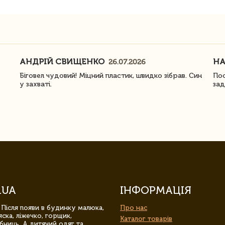
АНДРІЙ СВИЩЕНКО
Н
26.07.2026
Біговел чудовий! Міцний пластик, швидко зібрав. Син
Пос
у захваті.
зад
.UA
ІНФОРМАЦІЯ
 Після появи в будинку малюка,
Про нас
ска, ліжечко, горщик,
Каталог товарів
бниць. А дитячий одяг та