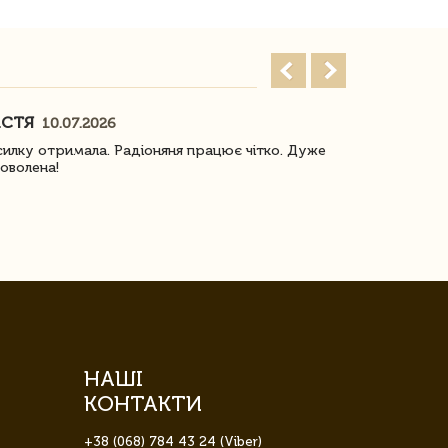
АСТЯ
ПОГОРЕЛО
10.07.2026
илку отримала. Радіоняня працює чітко. Дуже
Отримали віз
оволена!
Доставка з 
завжди була 
НАШІ
КОНТАКТИ
+38 (068) 784 43 24 (Viber)