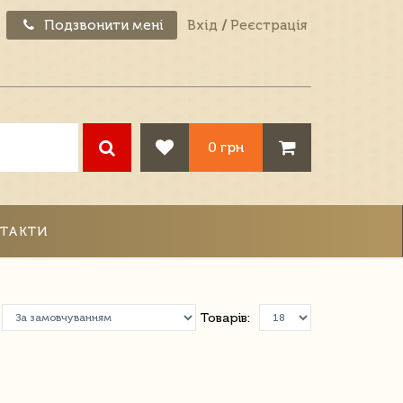
Подзвонити мені
Вхід
/
Реєстрація
0 грн
ТАКТИ
Товарів: