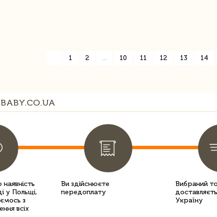
«
1
2
...
10
11
12
13
14
BABY.CO.UA
 наявність
Ви здійснюєте
Вибраний т
і у Польщі,
передоплату
доставляєть
уємось з
Україну
ення всіх