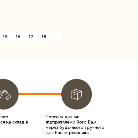
15
16
17
18
»
овар
І того ж дня ми
ся на склад в
відправляємо його Вам
через будь-якого зручного
для Вас перевізника