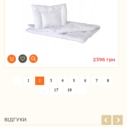
2396 грн
«
1
2
3
4
5
6
7
8
»
...
17
18
ВІДГУКИ