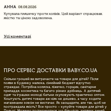
АННА
08.08.2026
Купувала пляшечку проти коліків. Цей варіант спрацював.
якістю та ціною задоволена.
Усі коментарі
ПРО СЕРВІС ДОСТАВКИ BABY.CO.UA
Скільки грошей ви витрачаєте на товари для дітей? Після
появи в будинку малюка, сімейний бюджет відчутно
страждає. Потрібна коляска, ліжечко, горщик, санітарне
приладдя, косметика та багато різних дрібниць. А дитячий
одяг та іграшки молоді батьки скуповують практично оптом.
Коштують дитячі товари аж ніяк не дешево, а часу ходити
магазинами зовсім не вистачає. Як заощадити, але так, щоб не
постраждала якість? Все просто – купуйте товари для дітей у
Польщі. Можемо посперечатися, що більшість дитячих речей,