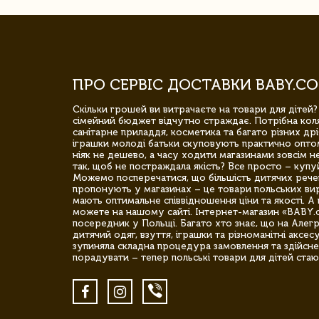
ПРО СЕРВІС ДОСТАВКИ BABY.CO
Скільки грошей ви витрачаєте на товари для дітей?
сімейний бюджет відчутно страждає. Потрібна коля
санітарне приладдя, косметика та багато різних дрі
іграшки молоді батьки скуповують практично опто
ніяк не дешево, а часу ходити магазинами зовсім не
так, щоб не постраждала якість? Все просто – купу
Можемо посперечатися, що більшість дитячих речей,
пропонують у магазинах – це товари польських вир
мають оптимальне співвідношення ціни та якості. А 
можете на нашому сайті. Інтернет-магазин «BABY.
посередник у Польщі. Багато хто знає, що на Але
дитячий одяг, взуття, іграшки та різноманітні аксес
зупиняла складна процедура замовлення та здійсне
порадувати – тепер польські товари для дітей стаю