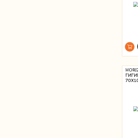
HORI
ГИГИ
70X1