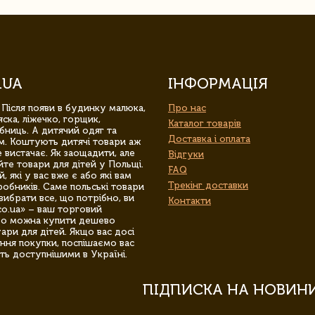
.UA
ІНФОРМАЦІЯ
 Після появи в будинку малюка,
Про нас
ска, ліжечко, горщик,
Каталог товарів
бниць. А дитячий одяг та
Доставка і оплата
м. Коштують дитячі товари аж
 вистачає. Як заощадити, але
Відгуки
йте товари для дітей у Польщі.
FAQ
 які у вас вже є або які вам
Трекінг доставки
обників. Саме польські товари
вибрати все, що потрібно, ви
Контакти
co.ua» – ваш торговий
гро можна купити дешево
уари для дітей. Якщо вас досі
ння покупки, поспішаємо вас
ть доступнішими в Україні.
ПІДПИСКА НА НОВИН