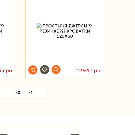
3 грн
1294 грн
»
...
30
31