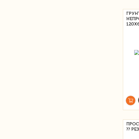
ГРУН
НЕП
120X
ПРОС
?? РЕ