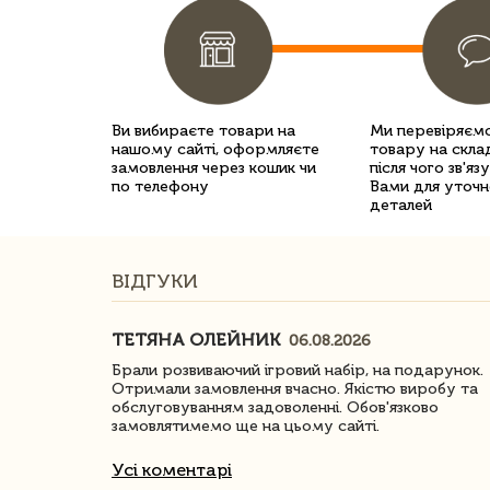
Ви вибираєте товари на
Ми перевіряємо
нашому сайті, оформляєте
товару на склад
замовлення через кошик чи
після чого зв'яз
по телефону
Вами для уточн
деталей
ВІДГУКИ
ТЕТЯНА ОЛЕЙНИК
06.08.2026
ачество
Брали розвиваючий ігровий набір, на подарунок.
Отримали замовлення вчасно. Якістю виробу та
обслуговуванням задоволенні. Обов'язково
замовлятимемо ще на цьому сайті.
Усі коментарі