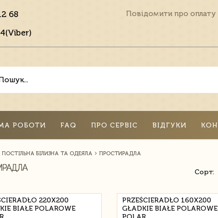
12 68
Повідомити про оплату
4(Viber)
МА РОБОТИ
FAQ
ПРО СЕРВІС
ВІДГУКИ
КОН
ПОСТІЛЬНА БІЛИЗНА ТА ОДЕЯЛА
ПРОСТИРАДЛА
ИРАДЛА
Сорт:
ŚCIERADŁO 220X200
PRZEŚCIERADŁO 160X200
KIE BIAŁE POLAROWE
GŁADKIE BIAŁE POLAROWE
R
POLAR