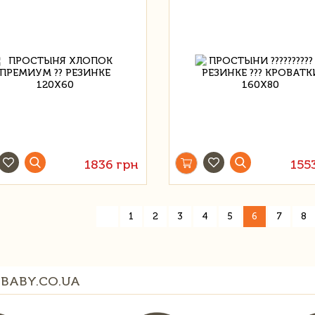
1836 грн
155
«
1
2
3
4
5
6
7
8
BABY.CO.UA