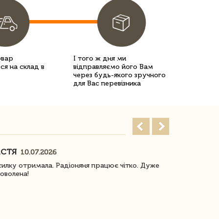
овар
І того ж дня ми
ся на склад в
відправляємо його Вам
через будь-якого зручного
для Вас перевізника
АСТЯ
ПОГОРЕЛО
10.07.2026
илку отримала. Радіоняня працює чітко. Дуже
Отримали віз
оволена!
Доставка з 
завжди була 