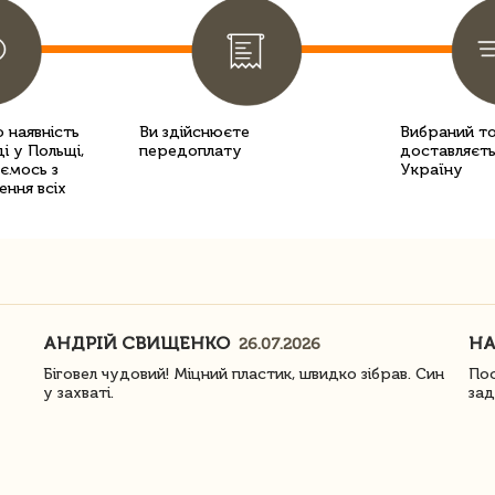
 наявність
Ви здійснюєте
Вибраний т
і у Польщі,
передоплату
доставляєть
уємось з
Україну
ення всіх
АНДРІЙ СВИЩЕНКО
Н
26.07.2026
Біговел чудовий! Міцний пластик, швидко зібрав. Син
Пос
у захваті.
зад