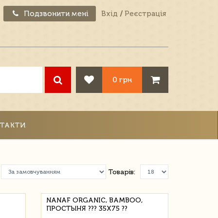
Подзвонити мені
Вхід
/
Реєстрація
0 грн
ТАКТИ
Товарів:
NANAF ORGANIC, BAMBOO,
ПРОСТЫНЯ ??? 35X75 ??