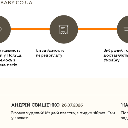
BABY.CO.UA
 наявність
Ви здійснюєте
Вибраний т
і у Польщі,
передоплату
доставляєть
уємось з
Україну
ення всіх
АНДРІЙ СВИЩЕНКО
Н
26.07.2026
Біговел чудовий! Міцний пластик, швидко зібрав. Син
Пос
у захваті.
зад