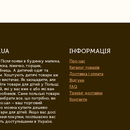
.UA
ІНФОРМАЦІЯ
 Після появи в будинку малюка,
Про нас
ска, ліжечко, горщик,
Каталог товарів
бниць. А дитячий одяг та
Доставка і оплата
м. Коштують дитячі товари аж
 вистачає. Як заощадити, але
Відгуки
йте товари для дітей у Польщі.
FAQ
 які у вас вже є або які вам
Трекінг доставки
обників. Саме польські товари
вибрати все, що потрібно, ви
Контакти
co.ua» – ваш торговий
гро можна купити дешево
уари для дітей. Якщо вас досі
ння покупки, поспішаємо вас
ть доступнішими в Україні.