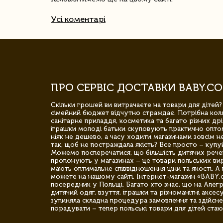
Усі коментарі
ПРО СЕРВІС ДОСТАВКИ BABY.CO
Скільки грошей ви витрачаєте на товари для дітей?
сімейний бюджет відчутно страждає. Потрібна коля
санітарне приладдя, косметика та багато різних дрі
іграшки молоді батьки скуповують практично опто
ніяк не дешево, а часу ходити магазинами зовсім не
так, щоб не постраждала якість? Все просто – купу
Можемо посперечатися, що більшість дитячих речей,
пропонують у магазинах – це товари польських вир
мають оптимальне співвідношення ціни та якості. А 
можете на нашому сайті. Інтернет-магазин «BABY.
посередник у Польщі. Багато хто знає, що на Але
дитячий одяг, взуття, іграшки та різноманітні аксес
зупиняла складна процедура замовлення та здійсне
порадувати – тепер польські товари для дітей стаю