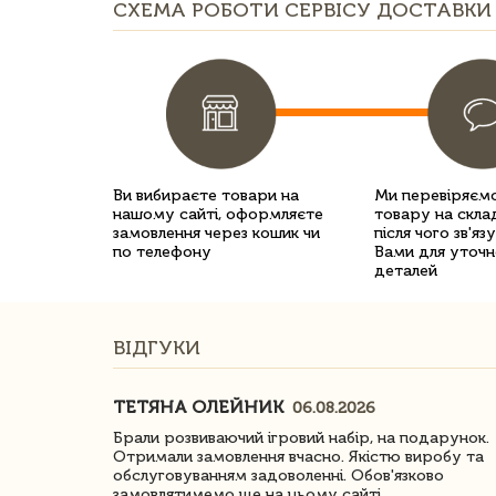
СХЕМА РОБОТИ СЕРВІСУ ДОСТАВКИ 
Ви вибираєте товари на
Ми перевіряємо
нашому сайті, оформляєте
товару на склад
замовлення через кошик чи
після чого зв'яз
по телефону
Вами для уточн
деталей
ВІДГУКИ
ТЕТЯНА ОЛЕЙНИК
06.08.2026
ачество
Брали розвиваючий ігровий набір, на подарунок.
Отримали замовлення вчасно. Якістю виробу та
обслуговуванням задоволенні. Обов'язково
замовлятимемо ще на цьому сайті.