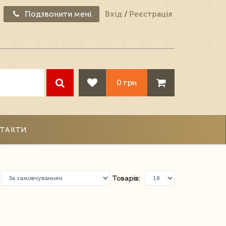
Подзвонити мені
Вхід
/
Реєстрація
0 грн
ТАКТИ
Товарів: