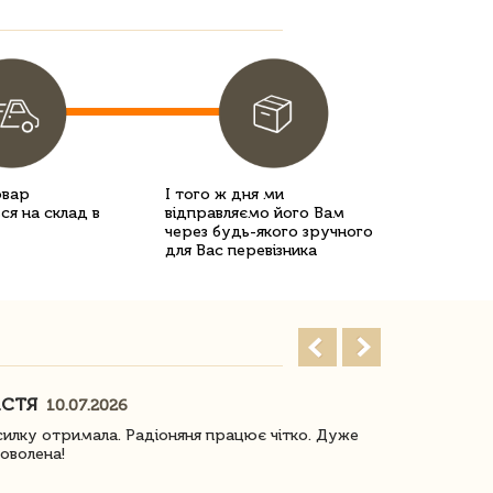
овар
І того ж дня ми
ся на склад в
відправляємо його Вам
через будь-якого зручного
для Вас перевізника
АСТЯ
ПОГОРЕЛО
10.07.2026
илку отримала. Радіоняня працює чітко. Дуже
Отримали віз
оволена!
Доставка з 
завжди була 