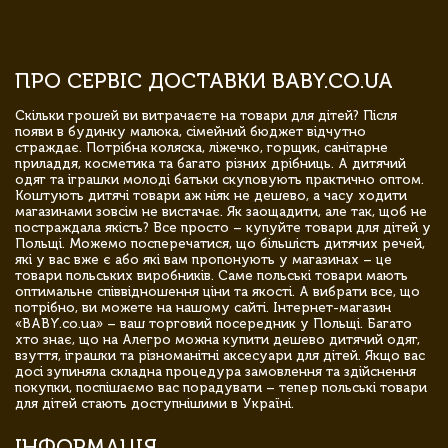
ПРО СЕРВІС ДОСТАВКИ BABY.CO.UA
Скільки грошей ви витрачаєте на товари для дітей? Після
появи в будинку малюка, сімейний бюджет відчутно
страждає. Потрібна коляска, ліжечко, горщик, санітарне
приладдя, косметика та багато різних дрібниць. А дитячий
одяг та іграшки молоді батьки скуповують практично оптом.
Коштують дитячі товари аж ніяк не дешево, а часу ходити
магазинами зовсім не вистачає. Як заощадити, але так, щоб не
постраждала якість? Все просто – купуйте товари для дітей у
Польщі. Можемо посперечатися, що більшість дитячих речей,
які у вас вже є або які вам пропонують у магазинах – це
товари польських виробників. Саме польські товари мають
оптимальне співвідношення ціни та якості. А вибрати все, що
потрібно, ви можете на нашому сайті. Інтернет-магазин
«BABY.co.ua» – ваш торговий посередник у Польщі. Багато
хто знає, що на Алегро можна купити дешево дитячий одяг,
взуття, іграшки та різноманітні аксесуари для дітей. Якщо вас
досі зупиняла складна процедура замовлення та здійснення
покупки, поспішаємо вас порадувати – тепер польські товари
для дітей стають доступнішими в Україні.
ІНФОРМАЦІЯ