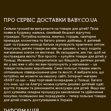
ПРО СЕРВІС ДОСТАВКИ BABY.CO.UA
Скільки грошей ви витрачаєте на товари для дітей? Після
появи в будинку малюка, сімейний бюджет відчутно
страждає. Потрібна коляска, ліжечко, горщик, санітарне
приладдя, косметика та багато різних дрібниць. А дитячий
одяг та іграшки молоді батьки скуповують практично оптом.
Коштують дитячі товари аж ніяк не дешево, а часу ходити
магазинами зовсім не вистачає. Як заощадити, але так, щоб не
постраждала якість? Все просто – купуйте товари для дітей у
Польщі. Можемо посперечатися, що більшість дитячих речей,
які у вас вже є або які вам пропонують у магазинах – це
товари польських виробників. Саме польські товари мають
оптимальне співвідношення ціни та якості. А вибрати все, що
потрібно, ви можете на нашому сайті. Інтернет-магазин
«BABY.co.ua» – ваш торговий посередник у Польщі. Багато
хто знає, що на Алегро можна купити дешево дитячий одяг,
взуття, іграшки та різноманітні аксесуари для дітей. Якщо вас
досі зупиняла складна процедура замовлення та здійснення
покупки, поспішаємо вас порадувати – тепер польські товари
для дітей стають доступнішими в Україні.
ІНФОРМАЦІЯ